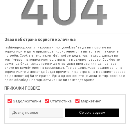
Оваа веб страна користи колачиња
fashiongroup.com.mk користи тнр. „cookies“ за да им помогне на
website:
https://www.fashiongroup.com.mk
корисниците да го прилагодат користењето на интернетот на своите
потреби. Cookie е текстуален фајл кој се доделува на хард дискот на
компјутерот на корисникот од страна на мрежниот сервер. Cookies не
GO TO HOME
можат да бидат искористени да стартуваат програм или да пренесат
вирус до компјутерот на корисникот. Тие се доделуваат единствено на
корисниците и можат да бидат прочитани од страна на мрежниот сервер
во доменот кој Ви ги пратил. Една од основните намени на тнр. сookies е
да Ви обезбеди погодности кои ќе Ви заштедат време.
ПРИКАЖИ ПОВЕЌЕ
Задолжителни
Статистика
Маркетинг
Дознај повеќе
Се согласувам