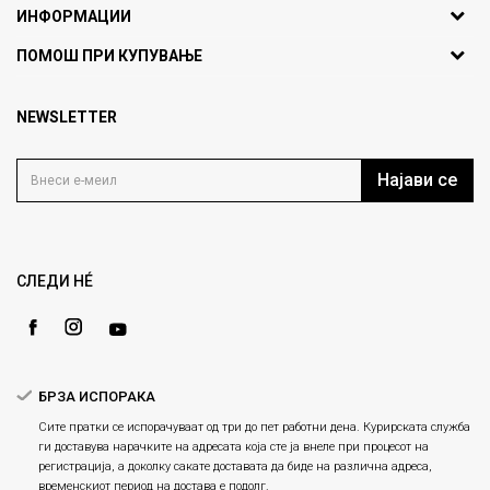
ИНФОРМАЦИИ
ул. Никола Кљусев бр.6,
За нас
ПОМОШ ПРИ КУПУВАЊЕ
кат 7
Брендови
1000 Скопје, Македонија
Најчести прашања
Продавници
NEWSLETTER
Политика на приватност
info@fashiongroup.com.mk
Контакт
Услови на користење
Блог
Најави се
Како да купите
Кариера
Право на повлекување/враќање на производ
Loyalty
Рекламации
Gift Card
Замена и рефундација на производи
СЛЕДИ НÉ
Ценовник
Услови за испорака
Плаќање
БРЗА ИСПОРАКА
Сите пратки се испорачуваат од три до пет работни дена. Курирската служба
ги доставува нарачките на адресата која сте ја внеле при процесот на
регистрација, а доколку сакате доставата да биде на различна адреса,
временскиот период на достава е подолг.