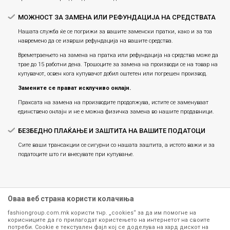
МОЖНОСТ ЗА ЗАМЕНА ИЛИ РЕФУНДАЦИЈА НА СРЕДСТВАТА
Нашата служба ќе се погрижи за вашите заменски пратки, како и за тоа
навремено да се изврши рефундација на вашите средства.
Времетраењето на замена на пратка или рефундацијa на средства може да
трае до 15 работни дена. Трошоците за замена на производи се на товар на
купувачот, освен кога купувачот добил оштетен или погрешен производ.
Замените се прават исклучиво онлајн.
Праксата на замена на производите продолжува, истите се заменуваат
единствено онлајн и не е можна физичка замена во нашите продавници.
БЕЗБЕДНО ПЛАЌАЊЕ И ЗАШТИТА НА ВАШИТЕ ПОДАТОЦИ
Сите ваши трансакции се сигурни со нашата заштита, а истото важи и за
податоците што ги внесувате при купување.
Оваа веб страна користи колачиња
fashiongroup.com.mk користи тнр. „cookies“ за да им помогне на
корисниците да го прилагодат користењето на интернетот на своите
потреби. Cookie е текстуален фајл кој се доделува на хард дискот на