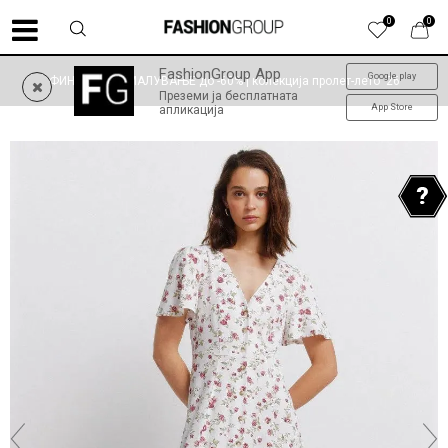
0
0
FashionGroup App
Google play
ФИНАЛНО НАМАЛУВАЊЕ до -60% | колекција пролет-лето '26
Преземи ја бесплатната
App Store
апликација