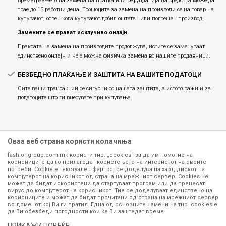
Времетраењето на замена на пратка или рефундацијa на средства може да
трае до 15 работни дена. Трошоците за замена на производи се на товар на
купувачот, освен кога купувачот добил оштетен или погрешен производ.
Замените се прават исклучиво онлајн.
Праксата на замена на производите продолжува, истите се заменуваат
единствено онлајн и не е можна физичка замена во нашите продавници.
БЕЗБЕДНО ПЛАЌАЊЕ И ЗАШТИТА НА ВАШИТЕ ПОДАТОЦИ
Сите ваши трансакции се сигурни со нашата заштита, а истото важи и за
податоците што ги внесувате при купување.
Оваа веб страна користи колачиња
fashiongroup.com.mk користи тнр. „cookies“ за да им помогне на
корисниците да го прилагодат користењето на интернетот на своите
потреби. Cookie е текстуален фајл кој се доделува на хард дискот на
компјутерот на корисникот од страна на мрежниот сервер. Cookies не
можат да бидат искористени да стартуваат програм или да пренесат
Сите информации околу производите кои се изложени на нашата
вирус до компјутерот на корисникот. Тие се доделуваат единствено на
корисниците и можат да бидат прочитани од страна на мрежниот сервер
онлајн продавница се стремиме да бидат конкретни, точни и прецизни,
во доменот кој Ви ги пратил. Една од основните намени на тнр. сookies е
меѓутоа не можеме да гарантираме дека се без ниту една грешка или
да Ви обезбеди погодности кои ќе Ви заштедат време.
пак дека сите производи во моментот се достапни на залиха.
Фотографиите се најверодостојниот приказ на производот. Доколку