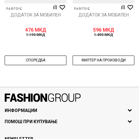
ДОДАТОК ЗА МОБИЛЕН
ДОДАТОК ЗА МОБИЛЕН
476
МКД
596
МКД
1.190
МКД
1.490
МКД
СПОРЕДБА
ФИЛТЕР НА ПРОИЗВОДИ
071297676, 070275363
ИНФОРМАЦИИ
ул. Никола Кљусев бр.6,
За нас
ПОМОШ ПРИ КУПУВАЊЕ
кат 7
Брендови
1000 Скопје, Македонија
Најчести прашања
Продавници