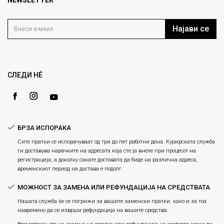
NEWSLETTER
Политика на приватност
info@fashiongroup.com.mk
Контакт
Услови на користење
Блог
Најави се
Како да купите
Кариера
Право на повлекување/враќање на производ
Loyalty
Рекламации
Gift Card
Замена и рефундација на производи
СЛЕДИ НÉ
Ценовник
Услови за испорака
Плаќање
БРЗА ИСПОРАКА
Сите пратки се испорачуваат од три до пет работни дена. Курирската служба
ги доставува нарачките на адресата која сте ја внеле при процесот на
регистрација, а доколку сакате доставата да биде на различна адреса,
временскиот период на достава е подолг.
МОЖНОСТ ЗА ЗАМЕНА ИЛИ РЕФУНДАЦИЈА НА СРЕДСТВАТА
Нашата служба ќе се погрижи за вашите заменски пратки, како и за тоа
навремено да се изврши рефундација на вашите средства.