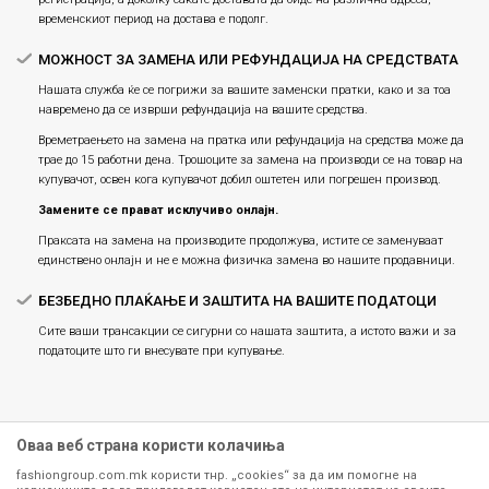
временскиот период на достава е подолг.
МОЖНОСТ ЗА ЗАМЕНА ИЛИ РЕФУНДАЦИЈА НА СРЕДСТВАТА
Нашата служба ќе се погрижи за вашите заменски пратки, како и за тоа
навремено да се изврши рефундација на вашите средства.
Времетраењето на замена на пратка или рефундацијa на средства може да
трае до 15 работни дена. Трошоците за замена на производи се на товар на
купувачот, освен кога купувачот добил оштетен или погрешен производ.
Замените се прават исклучиво онлајн.
Праксата на замена на производите продолжува, истите се заменуваат
единствено онлајн и не е можна физичка замена во нашите продавници.
БЕЗБЕДНО ПЛАЌАЊЕ И ЗАШТИТА НА ВАШИТЕ ПОДАТОЦИ
Сите ваши трансакции се сигурни со нашата заштита, а истото важи и за
податоците што ги внесувате при купување.
Оваа веб страна користи колачиња
fashiongroup.com.mk користи тнр. „cookies“ за да им помогне на