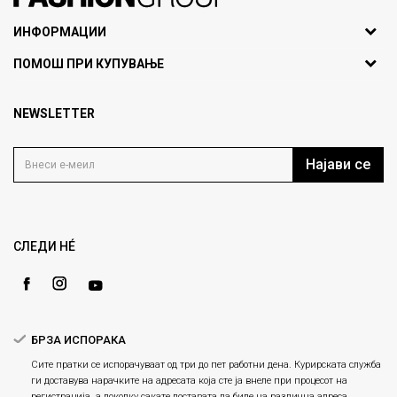
071297676, 070275363
ИНФОРМАЦИИ
ул. Никола Кљусев бр.6,
За нас
ПОМОШ ПРИ КУПУВАЊЕ
кат 7
Брендови
1000 Скопје, Македонија
Најчести прашања
Продавници
NEWSLETTER
Политика на приватност
info@fashiongroup.com.mk
Контакт
Услови на користење
Блог
Најави се
Како да купите
Кариера
Право на повлекување/враќање на производ
Loyalty
Рекламации
Gift Card
Замена и рефундација на производи
СЛЕДИ НÉ
Ценовник
Услови за испорака
Плаќање
БРЗА ИСПОРАКА
Сите пратки се испорачуваат од три до пет работни дена. Курирската служба
ги доставува нарачките на адресата која сте ја внеле при процесот на
регистрација, а доколку сакате доставата да биде на различна адреса,