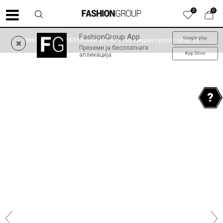
0
0
FashionGroup App
Google play
ФИНАЛНО НАМАЛУВАЊЕ до -60% | колекција пролет-лето '26
Преземи ја бесплатната
App Store
апликација