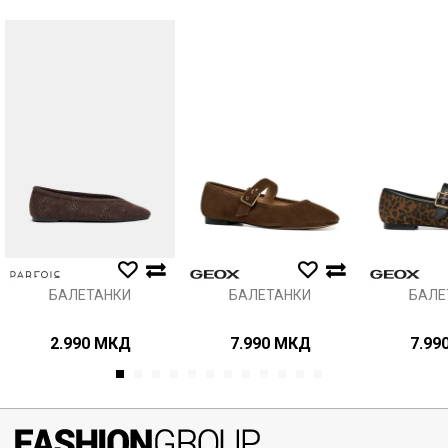
Порака
Анти спам заштита - пресметајте колку е 6 - 1 :
ИСПРАТИ
БАЛЕТАНКИ
БАЛЕТАНКИ
БАЛЕ
2.990
МКД
7.990
МКД
7.99
1
2
3
4
5
6
7
8
9
10
11
12