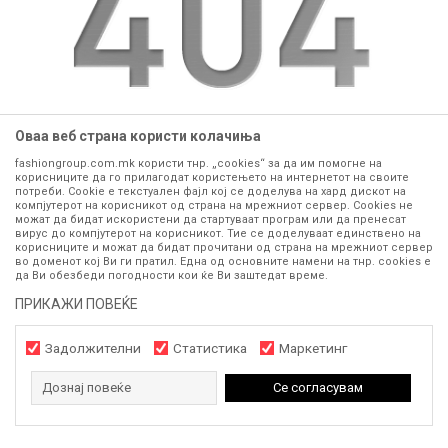
Оваа веб страна користи колачиња
fashiongroup.com.mk користи тнр. „cookies“ за да им помогне на
website:
https://www.fashiongroup.com.mk
корисниците да го прилагодат користењето на интернетот на своите
потреби. Cookie е текстуален фајл кој се доделува на хард дискот на
компјутерот на корисникот од страна на мрежниот сервер. Cookies не
GO TO HOME
можат да бидат искористени да стартуваат програм или да пренесат
вирус до компјутерот на корисникот. Тие се доделуваат единствено на
корисниците и можат да бидат прочитани од страна на мрежниот сервер
во доменот кој Ви ги пратил. Една од основните намени на тнр. сookies е
да Ви обезбеди погодности кои ќе Ви заштедат време.
ПРИКАЖИ ПОВЕЌЕ
Задолжителни
Статистика
Маркетинг
Дознај повеќе
Се согласувам