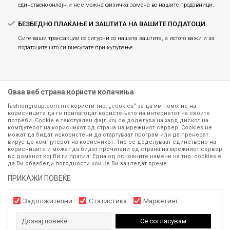
единствено онлајн и не е можна физичка замена во нашите продавници.
БЕЗБЕДНО ПЛАЌАЊЕ И ЗАШТИТА НА ВАШИТЕ ПОДАТОЦИ
Сите ваши трансакции се сигурни со нашата заштита, а истото важи и за
податоците што ги внесувате при купување.
Оваа веб страна користи колачиња
fashiongroup.com.mk користи тнр. „cookies“ за да им помогне на
корисниците да го прилагодат користењето на интернетот на своите
потреби. Cookie е текстуален фајл кој се доделува на хард дискот на
компјутерот на корисникот од страна на мрежниот сервер. Cookies не
можат да бидат искористени да стартуваат програм или да пренесат
Сите информации околу производите кои се изложени на нашата
вирус до компјутерот на корисникот. Тие се доделуваат единствено на
корисниците и можат да бидат прочитани од страна на мрежниот сервер
онлајн продавница се стремиме да бидат конкретни, точни и прецизни,
во доменот кој Ви ги пратил. Една од основните намени на тнр. сookies е
меѓутоа не можеме да гарантираме дека се без ниту една грешка или
да Ви обезбеди погодности кои ќе Ви заштедат време.
пак дека сите производи во моментот се достапни на залиха.
Фотографиите се најверодостојниот приказ на производот. Доколку
ПРИКАЖИ ПОВЕЌЕ
дојде до потреба за замена на производ или рефундација, процедурата
може да трае до 15 работни дена. За повеќе информации,
Задолжителни
Статистика
Маркетинг
контактирајте не на телефонскиот број 071 297 676, 070 275 363
од
понеделник до петок
(08-16ч) и сабота (10-15ч)
Дознај повеќе
Се согласувам
www.fashiongroup.com.mk
NB SOFT
©2026
, Изработено од
. Сите