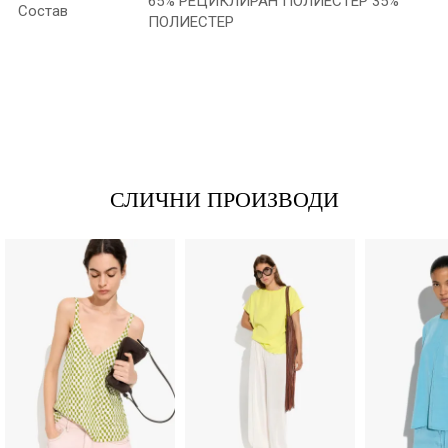
65% РЕЦИКЛИРАН ПОЛИЕСТЕР 35%
Состав
ПОЛИЕСТЕР
*Име/Прекар
*Е-меил
СЛИЧНИ ПРОИЗВОДИ
Порака
Анти спам заштита - пресметајте колку е 9 - 4 :