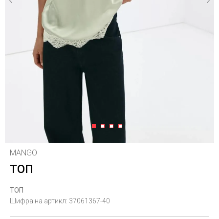
1
2
3
4
MANGO
ТОП
ТОП
Шифра на артикл:
37061367-40