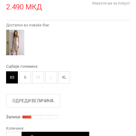
Извести ме за попуст
2.490
МКД
Достапно во повеќе бои:
Одбери големина:
XS
S
M
L
XL
ОДРЕДИ ВЕЛИЧИНА
Залихи
Количина: