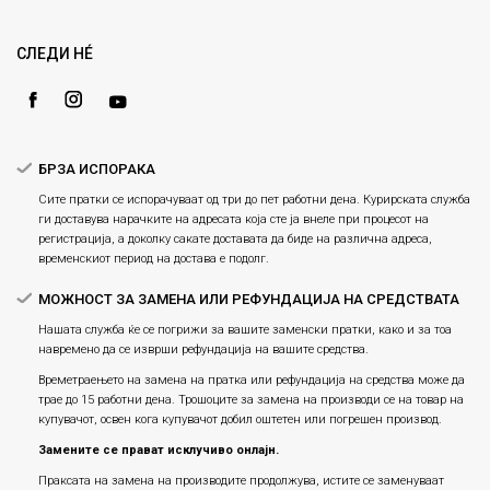
Loyalty
Рекламации
Gift Card
Замена и рефундација на производи
СЛЕДИ НÉ
Ценовник
Услови за испорака
Плаќање
БРЗА ИСПОРАКА
Сите пратки се испорачуваат од три до пет работни дена. Курирската служба
ги доставува нарачките на адресата која сте ја внеле при процесот на
регистрација, а доколку сакате доставата да биде на различна адреса,
временскиот период на достава е подолг.
МОЖНОСТ ЗА ЗАМЕНА ИЛИ РЕФУНДАЦИЈА НА СРЕДСТВАТА
Нашата служба ќе се погрижи за вашите заменски пратки, како и за тоа
навремено да се изврши рефундација на вашите средства.
Времетраењето на замена на пратка или рефундацијa на средства може да
трае до 15 работни дена. Трошоците за замена на производи се на товар на
купувачот, освен кога купувачот добил оштетен или погрешен производ.
Замените се прават исклучиво онлајн.
Праксата на замена на производите продолжува, истите се заменуваат