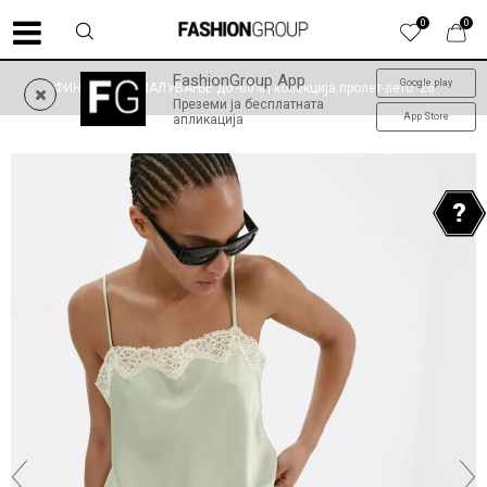
0
0
FashionGroup App
Google play
ФИНАЛНО НАМАЛУВАЊЕ до -60% | колекција пролет-лето '26
Преземи ја бесплатната
App Store
апликација