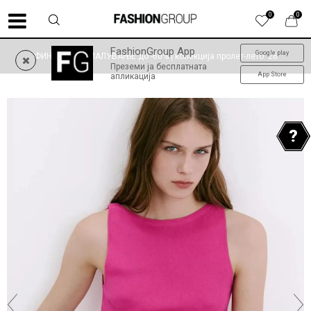
0
0
FashionGroup App
Google play
ФИНАЛНО НАМАЛУВАЊЕ до -60% | колекција пролет-лето '26
Преземи ја бесплатната
App Store
апликација