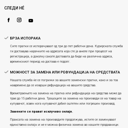
Gift Card
Замена и рефундација на производи
СЛЕДИ НÉ
Ценовник
Услови за испорака
Плаќање
БРЗА ИСПОРАКА
Сите пратки се испорачуваат од три до пет работни дена. Курирската служба
ги доставува нарачките на адресата која сте ја внеле при процесот на
регистрација, а доколку сакате доставата да биде на различна адреса,
временскиот период на достава е подолг.
МОЖНОСТ ЗА ЗАМЕНА ИЛИ РЕФУНДАЦИЈА НА СРЕДСТВАТА
Нашата служба ќе се погрижи за вашите заменски пратки, како и за тоа
навремено да се изврши рефундација на вашите средства.
Времетраењето на замена на пратка или рефундацијa на средства може да
трае до 15 работни дена. Трошоците за замена на производи се на товар на
купувачот, освен кога купувачот добил оштетен или погрешен производ.
Замените се прават исклучиво онлајн.
Праксата на замена на производите продолжува, истите се заменуваат
единствено онлајн и не е можна физичка замена во нашите продавници.