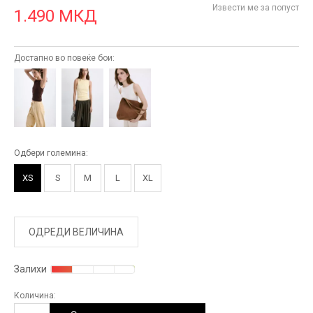
Извести ме за попуст
1.490
МКД
Достапно во повеќе бои:
Одбери големина:
XS
S
M
L
XL
ОДРЕДИ ВЕЛИЧИНА
Залихи
Количина: