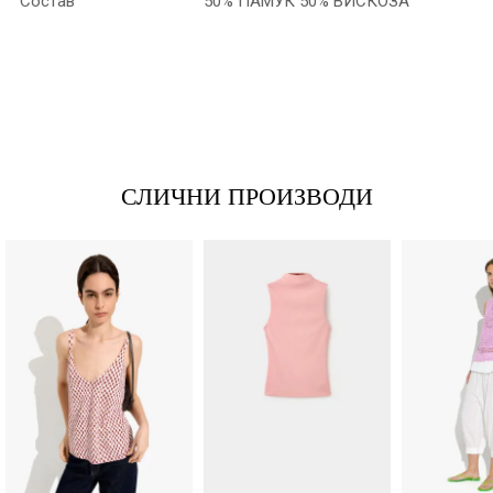
Состав
50% ПАМУК 50% ВИСКОЗА
*Име/Прекар
*Е-меил
СЛИЧНИ ПРОИЗВОДИ
Порака
Анти спам заштита - пресметајте колку е 4 + 1 :