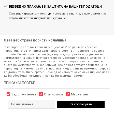
БЕЗБЕДНО ПЛАЌАЊЕ И ЗАШТИТА НА ВАШИТЕ ПОДАТОЦИ
Сите ваши трансакции се сигурни со нашата заштита, а истото важи и за
податоците што ги внесувате при купување.
Оваа веб страна користи колачиња
fashiongroup.com.mk користи тнр. „cookies“ за да им помогне на
корисниците да го прилагодат користењето на интернетот на своите
потреби. Cookie е текстуален фајл кој се доделува на хард дискот на
компјутерот на корисникот од страна на мрежниот сервер. Cookies не
можат да бидат искористени да стартуваат програм или да пренесат
Сите информации околу производите кои се изложени на нашата
вирус до компјутерот на корисникот. Тие се доделуваат единствено на
корисниците и можат да бидат прочитани од страна на мрежниот сервер
онлајн продавница се стремиме да бидат конкретни, точни и прецизни,
во доменот кој Ви ги пратил. Една од основните намени на тнр. сookies е
меѓутоа не можеме да гарантираме дека се без ниту една грешка или
да Ви обезбеди погодности кои ќе Ви заштедат време.
пак дека сите производи во моментот се достапни на залиха.
Фотографиите се најверодостојниот приказ на производот. Доколку
ПРИКАЖИ ПОВЕЌЕ
дојде до потреба за замена на производ или рефундација, процедурата
може да трае до 15 работни дена. За повеќе информации,
Задолжителни
Статистика
Маркетинг
контактирајте не на телефонскиот број 071 297 676, 070 275 363
од
понеделник до петок
(08-16ч) и сабота (10-15ч)
Дознај повеќе
Се согласувам
www.fashiongroup.com.mk
NB SOFT
©2026
, Изработено од
. Сите
права задржани.
1.490
МКД
ДОДАЈ ВО КОШНИЧКА