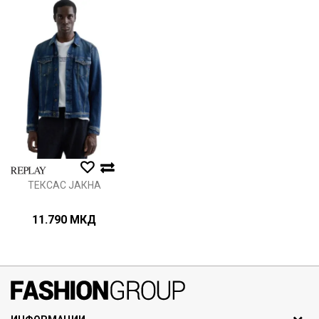
Порака
Анти спам заштита - пресметајте колку е 9 - 4 :
ИСПРАТИ
ТЕКСАС ЈАКНА
11.790
МКД
071297676, 070275363