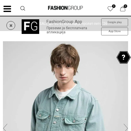
0
0
FashionGroup App
Google play
SUMMER SALE до -60% | колекција пролет-лето '26
Преземи ја бесплатната
App Store
апликација