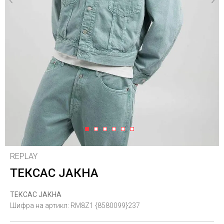
1
2
3
4
5
6
REPLAY
ТЕКСАС ЈАКНА
ТЕКСАС ЈАКНА
Шифра на артикл:
RM8Z1 {8580099}237