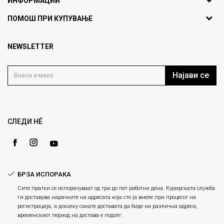
ИНФОРМАЦИИ
ул. Никола Кљусев бр.6,
За нас
ПОМОШ ПРИ КУПУВАЊЕ
кат 7
Брендови
1000 Скопје, Македонија
Најчести прашања
Продавници
NEWSLETTER
Политика на приватност
info@fashiongroup.com.mk
Контакт
Услови на користење
Блог
Најави се
Како да купите
Кариера
Право на повлекување/враќање на производ
Loyalty
Рекламации
Gift Card
Замена и рефундација на производи
СЛЕДИ НÉ
Ценовник
Услови за испорака
Плаќање
БРЗА ИСПОРАКА
Сите пратки се испорачуваат од три до пет работни дена. Курирската служба
ги доставува нарачките на адресата која сте ја внеле при процесот на
регистрација, а доколку сакате доставата да биде на различна адреса,
временскиот период на достава е подолг.