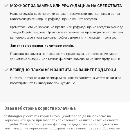
МОЖНОСТ ЗА ЗАМЕНА ИЛИ РЕФУНДАЦИЈА НА СРЕДСТВАТА
Нашата служба ќе се погрижи за вашите заменски пратки, како и за тоа
навремено да се изврши рефундација на вашите средства.
Времетраењето на замена на пратка или рефундацијa на средства може да
трае до 15 работни дена. Трошоците за замена на производи се на товар на
купувачот, освен кога купувачот добил оштетен или погрешен производ.
Замените се прават исклучиво онлајн.
Праксата на замена на производите продолжува, истите се заменуваат
единствено онлајн и не е можна физичка замена во нашите продавници.
БЕЗБЕДНО ПЛАЌАЊЕ И ЗАШТИТА НА ВАШИТЕ ПОДАТОЦИ
Сите ваши трансакции се сигурни со нашата заштита, а истото важи и за
податоците што ги внесувате при купување.
Оваа веб страна користи колачиња
fashiongroup.com.mk користи тнр. „cookies“ за да им помогне на
корисниците да го прилагодат користењето на интернетот на своите
потреби. Cookie е текстуален фајл кој се доделува на хард дискот на
компјутерот на корисникот од страна на мрежниот сервер. Cookies не