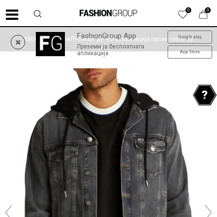
0
0
FashionGroup App
Google play
ФИНАЛНО НАМАЛУВАЊЕ до -60% | колекција пролет-лето '26
Преземи ја бесплатната
App Store
апликација