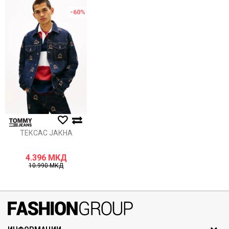
Порака
-60
%
Анти спам заштита - пресметајте колку е 9 - 4 :
ИСПРАТИ
ТЕКСАС ЈАКНА
4.396
МКД
10.990
МКД
071297676, 070275363