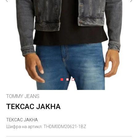
1
2
3
TOMMY JEANS
ТЕКСАС ЈАКНА
ТЕКСАС ЈАКНА
Шифра на артикл:
THDM0DM20621-1BZ