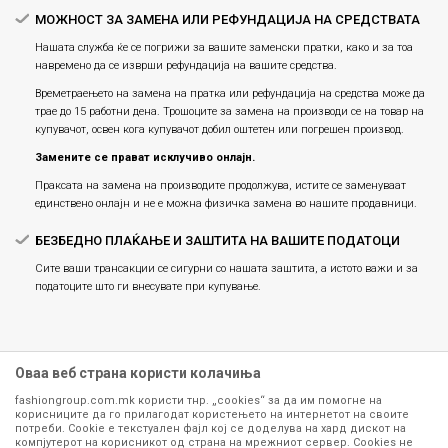
МОЖНОСТ ЗА ЗАМЕНА ИЛИ РЕФУНДАЦИЈА НА СРЕДСТВАТА
Нашата служба ќе се погрижи за вашите заменски пратки, како и за тоа
навремено да се изврши рефундација на вашите средства.
Времетраењето на замена на пратка или рефундацијa на средства може да
трае до 15 работни дена. Трошоците за замена на производи се на товар на
купувачот, освен кога купувачот добил оштетен или погрешен производ.
Замените се прават исклучиво онлајн.
Праксата на замена на производите продолжува, истите се заменуваат
единствено онлајн и не е можна физичка замена во нашите продавници.
БЕЗБЕДНО ПЛАЌАЊЕ И ЗАШТИТА НА ВАШИТЕ ПОДАТОЦИ
Сите ваши трансакции се сигурни со нашата заштита, а истото важи и за
податоците што ги внесувате при купување.
Оваа веб страна користи колачиња
fashiongroup.com.mk користи тнр. „cookies“ за да им помогне на
корисниците да го прилагодат користењето на интернетот на своите
потреби. Cookie е текстуален фајл кој се доделува на хард дискот на
компјутерот на корисникот од страна на мрежниот сервер. Cookies не