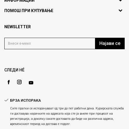
ИНФОРМАЦИИ
ул. Никола Кљусев бр.6,
За нас
ПОМОШ ПРИ КУПУВАЊЕ
кат 7
Брендови
1000 Скопје, Македонија
Најчести прашања
Продавници
NEWSLETTER
Политика на приватност
info@fashiongroup.com.mk
Контакт
Услови на користење
Блог
Најави се
Како да купите
Кариера
Право на повлекување/враќање на производ
Loyalty
Рекламации
Gift Card
Замена и рефундација на производи
СЛЕДИ НÉ
Ценовник
Услови за испорака
Плаќање
БРЗА ИСПОРАКА
Сите пратки се испорачуваат од три до пет работни дена. Курирската служба
ги доставува нарачките на адресата која сте ја внеле при процесот на
регистрација, а доколку сакате доставата да биде на различна адреса,
временскиот период на достава е подолг.