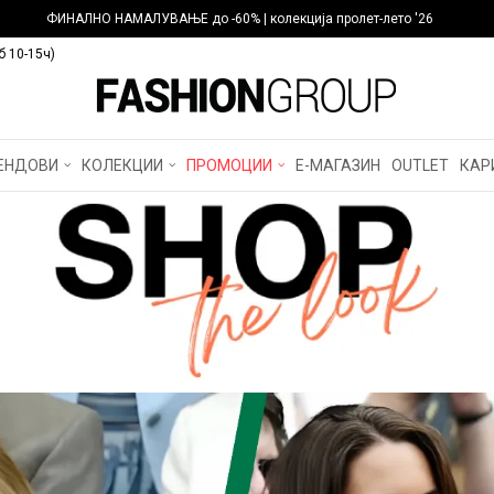
ФИНАЛНО НАМАЛУВАЊЕ до -60% | колекција пролет-лето '26
б 10-15ч)
ЕНДОВИ
КОЛЕКЦИИ
ПРОМОЦИИ
Е-МАГАЗИН
OUTLET
КАР