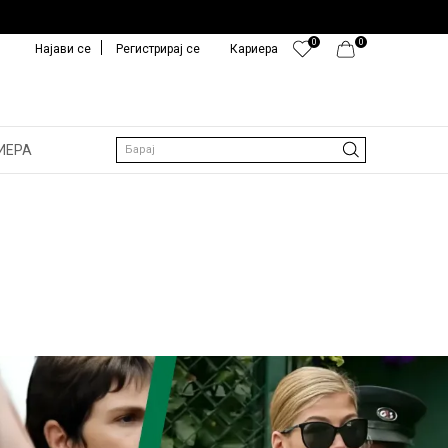
0
0
Најави се
Регистрирај се
Кариера
ИЕРА
Барај