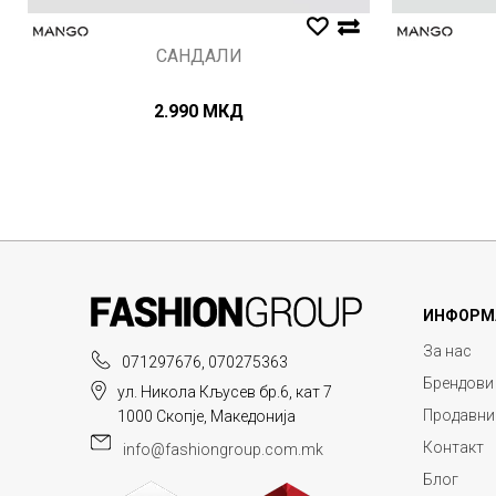
САНДАЛИ
2.990
МКД
ИНФОРМ
За нас
071297676, 070275363
Брендови
ул. Никола Кљусев бр.6, кат 7
Продавни
1000 Скопје, Македонија
Контакт
info@fashiongroup.com.mk
Блог