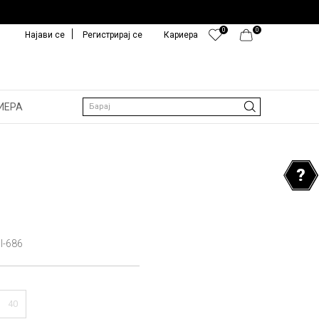
0
0
Најави се
Регистрирај се
Кариера
ИЕРА
Барај
I-686
40