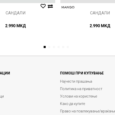
САНДАЛИ
САНДАЛИ
2.990
МКД
2.990
МКД
1
2
3
4
5
6
АЦИИ
ПОМОШ ПРИ КУПУВАЊЕ
Најчести прашања
Политика на приватност
ци
Услови на користење
Како да купите
Право на повлекување/враќање