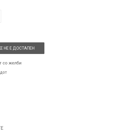
Е НЕ Е ДОСТАПЕН
т со желби
одот
ТЕ