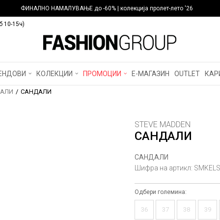
ФИНАЛНО НАМАЛУВАЊЕ до -60% | колекција пролет-лето '26
б 10-15ч)
ЕНДОВИ
КОЛЕКЦИИ
ПРОМОЦИИ
Е-МАГАЗИН
OUTLET
КАР
АЛИ
САНДАЛИ
STEVE MADDEN
САНДАЛИ
САНДАЛИ
Шифра на артикл:
SMKELS
Одбери големина:
36
37
38
39