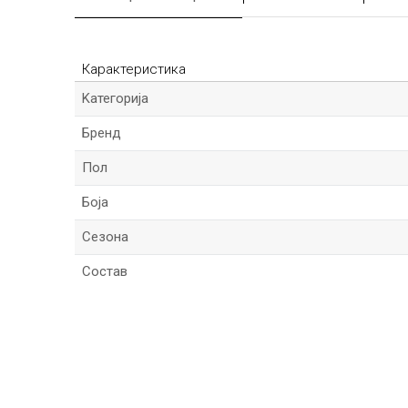
Карактеристика
Kатегорија
Бренд
Пол
Боја
Сезона
Состав
*Име/Прекар