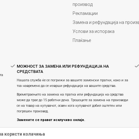
производ
Рекламации
Замена и рефундација на произ
Услови за испорака
Плаќање
МОЖНОСТ ЗА ЗАМЕНА ИЛИ РЕФУНДАЦИЈА НА
СРЕДСТВАТА
та
Нашата служба ќе се погрижи за вашите заменски пратки, како и за
тоа навремено да се изврши рефундација на вашите средства.
Времетраењето на замена на пратка или рефундацијa на средства
може да трае до 15 работни дена. Трошоците за замена на производи
се на товар на купувачот, освен кога купувачот добил оштетен или
погрешен производ.
Замените се прават исклучиво онлајн.
Праксата на замена на производите продолжува, истите се
на користи колачиња
заменуваат единствено онлајн и не е можна физичка замена во