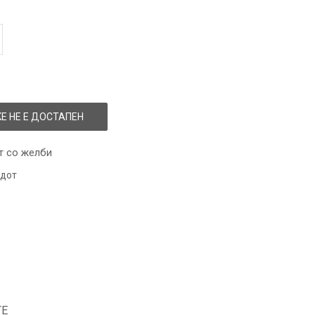
Е НЕ Е ДОСТАПЕН
т со желби
одот
ТЕ