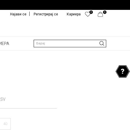
0
0
Најави се
Регистрирај се
Кариера
ИЕРА
Барај
_SV
40