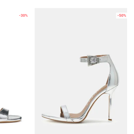
-30
%
-50
%