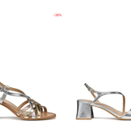
-30
%