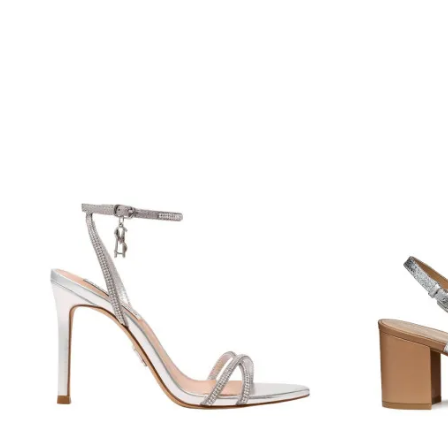
Порака
%
Анти спам заштита - пресметајте колку е 9 - 4 :
ИСПРАТИ