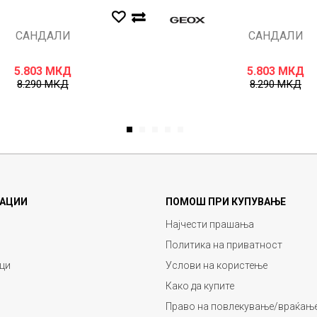
САНДАЛИ
САНДАЛИ
5.803
МКД
5.803
МКД
8.290
МКД
8.290
МКД
1
2
3
4
5
АЦИИ
ПОМОШ ПРИ КУПУВАЊЕ
Најчести прашања
Политика на приватност
ци
Услови на користење
Како да купите
Право на повлекување/враќање