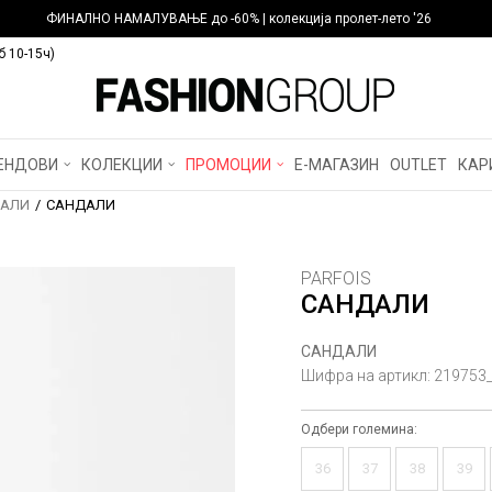
ФИНАЛНО НАМАЛУВАЊЕ до -60% | колекција пролет-лето '26
б 10-15ч)
ЕНДОВИ
КОЛЕКЦИИ
ПРОМОЦИИ
Е-МАГАЗИН
OUTLET
КАР
АЛИ
САНДАЛИ
PARFOIS
САНДАЛИ
САНДАЛИ
Шифра на артикл:
219753
Одбери големина:
36
37
38
39