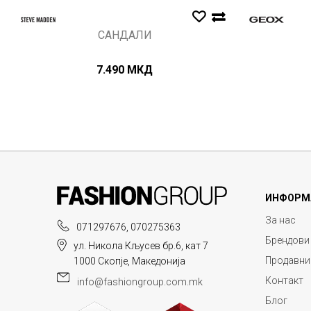
САНДАЛИ
7.490
МКД
ИНФОРМ
За нас
071297676, 070275363
Брендови
ул. Никола Кљусев бр.6, кат 7
Продавни
1000 Скопје, Македонија
Контакт
info@fashiongroup.com.mk
Блог