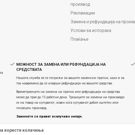
производ
Рекламации
Замена и рефундација на произ
Услови за испорака
Плаќање
МОЖНОСТ ЗА ЗАМЕНА ИЛИ РЕФУНДАЦИЈА НА
СРЕДСТВАТА
та
Нашата служба ќе се погрижи за вашите заменски пратки, како и за
тоа навремено да се изврши рефундација на вашите средства.
Времетраењето на замена на пратка или рефундацијa на средства
може да трае до 15 работни дена. Трошоците за замена на производи
се на товар на купувачот, освен кога купувачот добил оштетен или
погрешен производ.
Замените се прават исклучиво онлајн.
Праксата на замена на производите продолжува, истите се
на користи колачиња
заменуваат единствено онлајн и не е можна физичка замена во