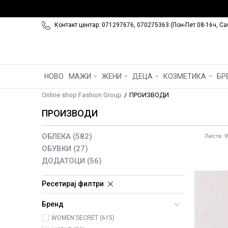
Контакт центар: 071297676, 070275363 (Пон-Пет 08-16ч, Са
НОВО
МАЖИ
ЖЕНИ
ДЕЦА
КОЗМЕТИКА
БР
Online shop Fashion Group
ПРОИЗВОДИ
ПРОИЗВОДИ
ОБЛЕКА
(582)
Листа: 
ОБУВКИ
(27)
ДОДАТОЦИ
(56)
Ресетирај филтри
Бренд
WOMEN'SECRET (615)