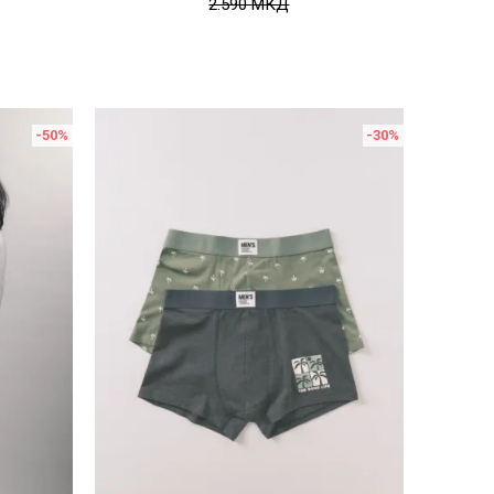
2.590
МКД
-50
%
-30
%
Uporedi