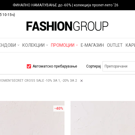
ФИНАЛНО НАМАЛУВАЊЕ до -60% | колекција пролет-лето '26
б 10-15ч)
ЕНДОВИ
КОЛЕКЦИИ
ПРОМОЦИИ
Е-МАГАЗИН
OUTLET
КАР
Автоматско пребарување
Сортирај
WOMEN'SECRET CROSS SALE -10% ЗА 1, -20% ЗА 2
-40
%