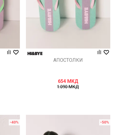
АПОСТОЛКИ
654
МКД
1.090
МКД
-40
%
-50
%