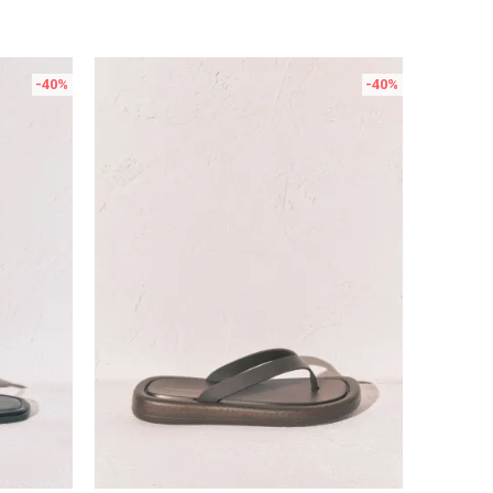
-40
%
-40
%
Uporedi