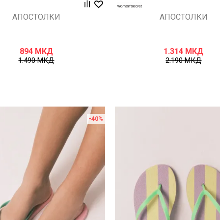
АПОСТОЛКИ
АПОСТОЛКИ
894
МКД
1.314
МКД
1.490
МКД
2.190
МКД
-40
%
Uporedi
Uporedi