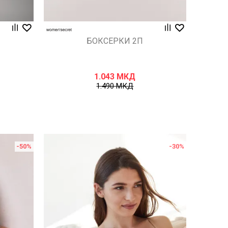
БОКСЕРКИ 2П
1.043
МКД
1.490
МКД
-50
%
-30
%