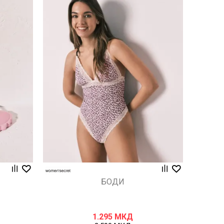
Uporedi
БОДИ
1.295
МКД