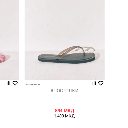
Uporedi
АПОСТОЛКИ
894
МКД
1.490
МКД