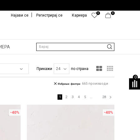
0
0
Најави се
Регистрирај се
Кариера
ИЕРА
Барај
Прикажи
по страна
0
665
производи
Избриши филтри
1
2
3
4
5
...
28
-40
%
-40
%