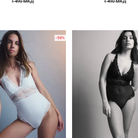
1.490
МКД
1.490
МКД
-50
%
Uporedi
Uporedi