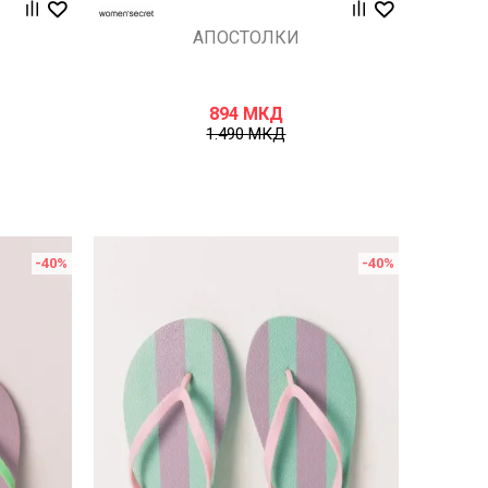
АПОСТОЛКИ
894
МКД
1.490
МКД
-40
%
-40
%
Uporedi