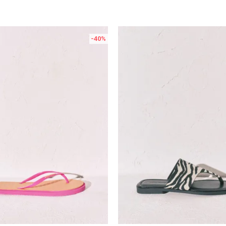
-40
%
Uporedi
Uporedi