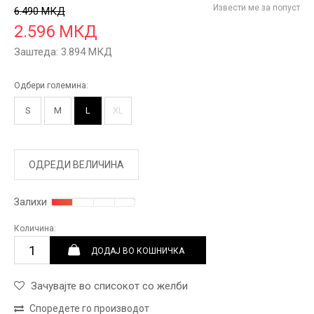
Извести ме за попуст
6.490
МКД
2.596
МКД
Заштеда:
3.894
МКД
Одбери големина:
S
M
L
XL
ОДРЕДИ ВЕЛИЧИНА
Залихи
Количина:
ДОДАЈ ВО КОШНИЧКА
Зачувајте во списокот со желби
Споредете го производот