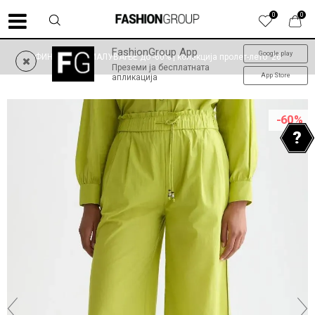
0
0
FashionGroup App
Google play
ФИНАЛНО НАМАЛУВАЊЕ до -60% | колекција пролет-лето '26
Преземи ја бесплатната
App Store
апликација
-60
%