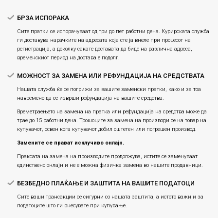
БРЗА ИСПОРАКА
Сите пратки се испорачуваат од три до пет работни дена. Курирската служба
ги доставува нарачките на адресата која сте ја внеле при процесот на
регистрација, а доколку сакате доставата да биде на различна адреса,
временскиот период на достава е подолг.
МОЖНОСТ ЗА ЗАМЕНА ИЛИ РЕФУНДАЦИЈА НА СРЕДСТВАТА
Нашата служба ќе се погрижи за вашите заменски пратки, како и за тоа
навремено да се изврши рефундација на вашите средства.
Времетраењето на замена на пратка или рефундацијa на средства може да
трае до 15 работни дена. Трошоците за замена на производи се на товар на
купувачот, освен кога купувачот добил оштетен или погрешен производ.
Замените се прават исклучиво онлајн.
Праксата на замена на производите продолжува, истите се заменуваат
единствено онлајн и не е можна физичка замена во нашите продавници.
БЕЗБЕДНО ПЛАЌАЊЕ И ЗАШТИТА НА ВАШИТЕ ПОДАТОЦИ
Сите ваши трансакции се сигурни со нашата заштита, а истото важи и за
податоците што ги внесувате при купување.