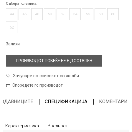
Одбери големина:
44
46
48
50
52
54
56
58
60
62
Залихи
ПРОИЗВОДОТ ПОВЕЌЕ НЕ Е ДОСТАПЕН
Зачувајте во списокот со желби
Споредете го производот
ПРОДАВНИЦИТЕ
СПЕЦИФИКАЦИЈА
КОМЕНТАРИ
Карактеристика
Вредност