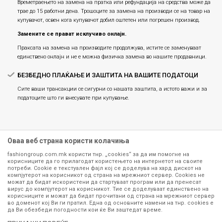
Времетраењето на замена на пратка или рефундацијa на средства може да
трае до 15 работни дена. Трошоците за замена на производи се на товар на
купувачот, освен кога купувачот добил оштетен или погрешен производ.
Замените се прават исклучиво онлајн.
Праксата на замена на производите продолжува, истите се заменуваат
единствено онлајн и не е можна физичка замена во нашите продавници.
БЕЗБЕДНО ПЛАЌАЊЕ И ЗАШТИТА НА ВАШИТЕ ПОДАТОЦИ
Сите ваши трансакции се сигурни со нашата заштита, а истото важи и за
податоците што ги внесувате при купување.
Оваа веб страна користи колачиња
fashiongroup.com.mk користи тнр. „cookies“ за да им помогне на
корисниците да го прилагодат користењето на интернетот на своите
потреби. Cookie е текстуален фајл кој се доделува на хард дискот на
компјутерот на корисникот од страна на мрежниот сервер. Cookies не
можат да бидат искористени да стартуваат програм или да пренесат
Сите информации околу производите кои се изложени на нашата
вирус до компјутерот на корисникот. Тие се доделуваат единствено на
корисниците и можат да бидат прочитани од страна на мрежниот сервер
онлајн продавница се стремиме да бидат конкретни, точни и прецизни,
во доменот кој Ви ги пратил. Една од основните намени на тнр. сookies е
меѓутоа не можеме да гарантираме дека се без ниту една грешка или
да Ви обезбеди погодности кои ќе Ви заштедат време.
пак дека сите производи во моментот се достапни на залиха.