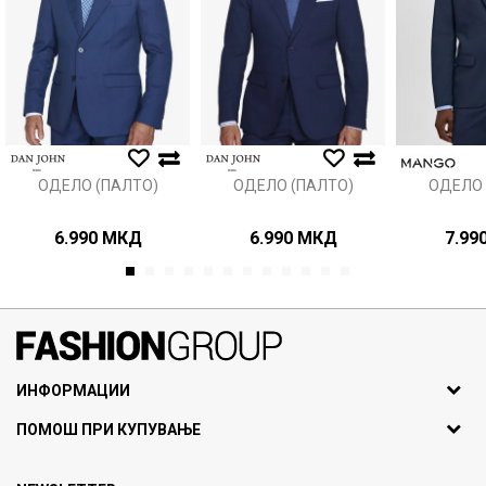
ОДЕЛО (ПАЛТО)
ОДЕЛО (ПАЛТО)
ОДЕЛО 
6.990
МКД
6.990
МКД
7.99
1
2
3
4
5
6
7
8
9
10
11
12
071297676, 070275363
ИНФОРМАЦИИ
ул. Никола Кљусев бр.6,
За нас
ПОМОШ ПРИ КУПУВАЊЕ
кат 7
Брендови
1000 Скопје, Македонија
Најчести прашања