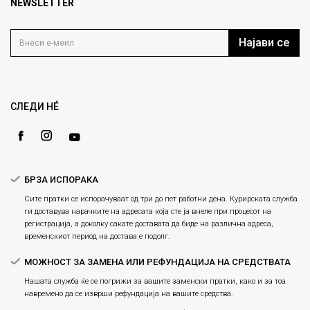
Продавници
NEWSLETTER
Политика на приватност
info@fashiongroup.com.mk
Контакт
Услови на користење
Блог
Најави се
Како да купите
Кариера
Право на повлекување/враќање на производ
Loyalty
Рекламации
Gift Card
Замена и рефундација на производи
СЛЕДИ НÉ
Ценовник
Услови за испорака
Плаќање
БРЗА ИСПОРАКА
Сите пратки се испорачуваат од три до пет работни дена. Курирската служба
ги доставува нарачките на адресата која сте ја внеле при процесот на
регистрација, а доколку сакате доставата да биде на различна адреса,
временскиот период на достава е подолг.
МОЖНОСТ ЗА ЗАМЕНА ИЛИ РЕФУНДАЦИЈА НА СРЕДСТВАТА
Нашата служба ќе се погрижи за вашите заменски пратки, како и за тоа
навремено да се изврши рефундација на вашите средства.