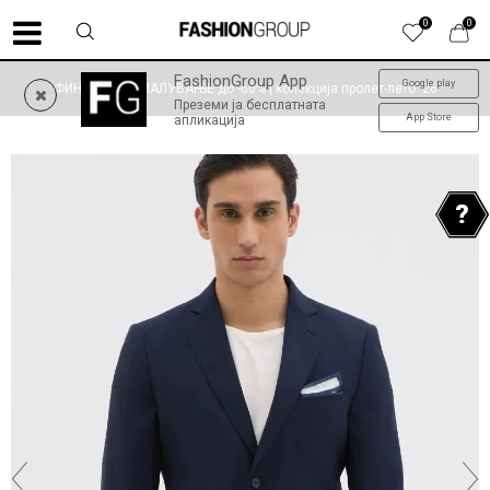
0
0
FashionGroup App
Google play
ФИНАЛНО НАМАЛУВАЊЕ до -60% | колекција пролет-лето '26
Преземи ја бесплатната
App Store
апликација