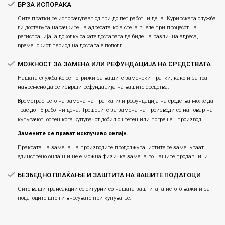
БРЗА ИСПОРАКА
Сите пратки се испорачуваат од три до пет работни дена. Курирската служба
ги доставува нарачките на адресата која сте ја внеле при процесот на
регистрација, а доколку сакате доставата да биде на различна адреса,
временскиот период на достава е подолг.
МОЖНОСТ ЗА ЗАМЕНА ИЛИ РЕФУНДАЦИЈА НА СРЕДСТВАТА
Нашата служба ќе се погрижи за вашите заменски пратки, како и за тоа
навремено да се изврши рефундација на вашите средства.
Времетраењето на замена на пратка или рефундацијa на средства може да
трае до 15 работни дена. Трошоците за замена на производи се на товар на
купувачот, освен кога купувачот добил оштетен или погрешен производ.
Замените се прават исклучиво онлајн.
Праксата на замена на производите продолжува, истите се заменуваат
единствено онлајн и не е можна физичка замена во нашите продавници.
БЕЗБЕДНО ПЛАЌАЊЕ И ЗАШТИТА НА ВАШИТЕ ПОДАТОЦИ
Сите ваши трансакции се сигурни со нашата заштита, а истото важи и за
податоците што ги внесувате при купување.