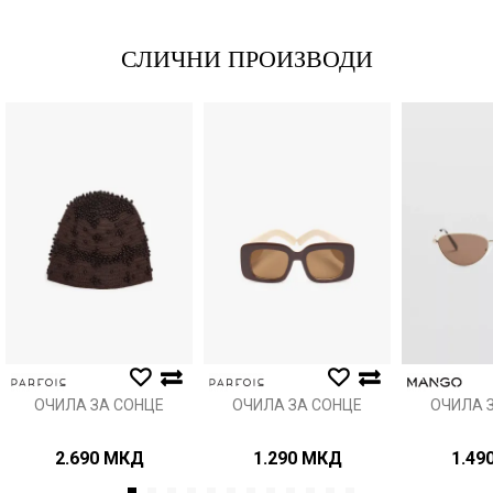
СЛИЧНИ ПРОИЗВОДИ
Порака
Анти спам заштита - пресметајте колку е 4 + 1 :
ИСПРАТИ
ОЧИЛА ЗА СОНЦЕ
ОЧИЛА ЗА СОНЦЕ
ОЧИЛА 
2.690
МКД
1.290
МКД
1.49