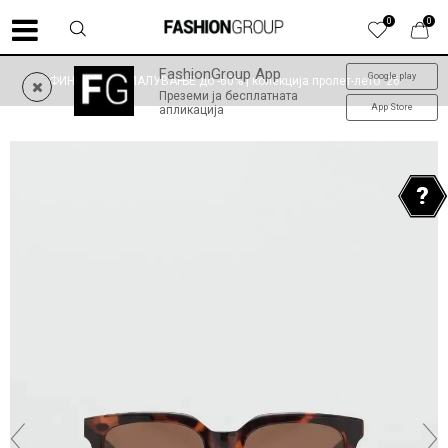
0
0
FashionGroup App
Google play
ФИНАЛНО НАМАЛУВАЊЕ до -60% | колекција пролет-лето '26
Преземи ја бесплатната
App Store
апликација