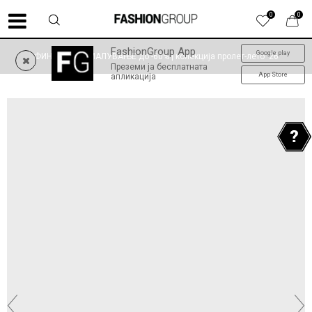
0
0
FashionGroup App
Google play
ФИНАЛНО НАМАЛУВАЊЕ до -60% | колекција пролет-лето '26
Преземи ја бесплатната
App Store
апликација