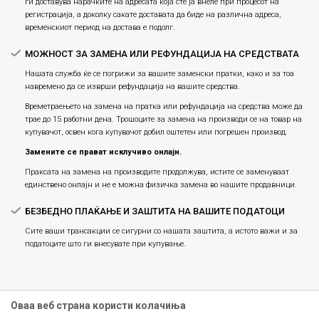
ги доставува нарачките на адресата која сте ја внеле при процесот на
регистрација, а доколку сакате доставата да биде на различна адреса,
временскиот период на достава е подолг.
МОЖНОСТ ЗА ЗАМЕНА ИЛИ РЕФУНДАЦИЈА НА СРЕДСТВАТА
Нашата служба ќе се погрижи за вашите заменски пратки, како и за тоа
навремено да се изврши рефундација на вашите средства.
Времетраењето на замена на пратка или рефундацијa на средства може да
трае до 15 работни дена. Трошоците за замена на производи се на товар на
купувачот, освен кога купувачот добил оштетен или погрешен производ.
Замените се прават исклучиво онлајн.
Праксата на замена на производите продолжува, истите се заменуваат
единствено онлајн и не е можна физичка замена во нашите продавници.
БЕЗБЕДНО ПЛАЌАЊЕ И ЗАШТИТА НА ВАШИТЕ ПОДАТОЦИ
Сите ваши трансакции се сигурни со нашата заштита, а истото важи и за
податоците што ги внесувате при купување.
Оваа веб страна користи колачиња