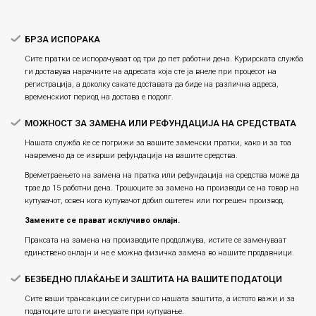
Плаќање
БРЗА ИСПОРАКА
Сите пратки се испорачуваат од три до пет работни дена. Курирската служба
ги доставува нарачките на адресата која сте ја внеле при процесот на
регистрација, а доколку сакате доставата да биде на различна адреса,
временскиот период на достава е подолг.
МОЖНОСТ ЗА ЗАМЕНА ИЛИ РЕФУНДАЦИЈА НА СРЕДСТВАТА
Нашата служба ќе се погрижи за вашите заменски пратки, како и за тоа
навремено да се изврши рефундација на вашите средства.
Времетраењето на замена на пратка или рефундацијa на средства може да
трае до 15 работни дена. Трошоците за замена на производи се на товар на
купувачот, освен кога купувачот добил оштетен или погрешен производ.
Замените се прават исклучиво онлајн.
Праксата на замена на производите продолжува, истите се заменуваат
единствено онлајн и не е можна физичка замена во нашите продавници.
БЕЗБЕДНО ПЛАЌАЊЕ И ЗАШТИТА НА ВАШИТЕ ПОДАТОЦИ
Сите ваши трансакции се сигурни со нашата заштита, а истото важи и за
податоците што ги внесувате при купување.