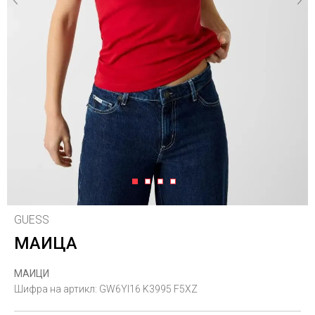
1
2
3
4
GUESS
МАИЦА
МАИЦИ
Шифра на артикл:
GW6YI16 K3995 F5XZ