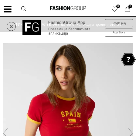
0
0
FashionGroup App
Google play
ФИНАЛНО НАМАЛУВАЊЕ до -60% | колекција пролет-лето '26
Преземи ја бесплатната
App Store
апликација