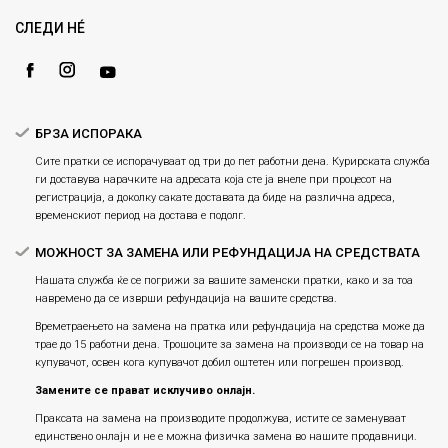
Gift Card
Замена и рефундација на производи
СЛЕДИ НÉ
Ценовник
Услови за испорака
Плаќање
БРЗА ИСПОРАКА
Сите пратки се испорачуваат од три до пет работни дена. Курирската служба
ги доставува нарачките на адресата која сте ја внеле при процесот на
регистрација, а доколку сакате доставата да биде на различна адреса,
временскиот период на достава е подолг.
МОЖНОСТ ЗА ЗАМЕНА ИЛИ РЕФУНДАЦИЈА НА СРЕДСТВАТА
Нашата служба ќе се погрижи за вашите заменски пратки, како и за тоа
навремено да се изврши рефундација на вашите средства.
Времетраењето на замена на пратка или рефундацијa на средства може да
трае до 15 работни дена. Трошоците за замена на производи се на товар на
купувачот, освен кога купувачот добил оштетен или погрешен производ.
Замените се прават исклучиво онлајн.
Праксата на замена на производите продолжува, истите се заменуваат
единствено онлајн и не е можна физичка замена во нашите продавници.