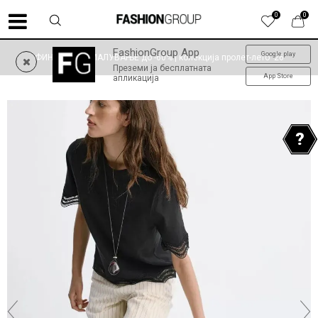
0
0
FashionGroup App
Google play
ФИНАЛНО НАМАЛУВАЊЕ до -60% | колекција пролет-лето '26
Преземи ја бесплатната
App Store
апликација