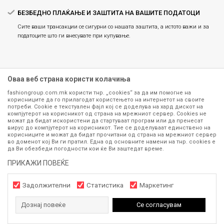
БЕЗБЕДНО ПЛАЌАЊЕ И ЗАШТИТА НА ВАШИТЕ ПОДАТОЦИ
Сите ваши трансакции се сигурни со нашата заштита, а истото важи и за
податоците што ги внесувате при купување.
Оваа веб страна користи колачиња
fashiongroup.com.mk користи тнр. „cookies“ за да им помогне на
корисниците да го прилагодат користењето на интернетот на своите
потреби. Cookie е текстуален фајл кој се доделува на хард дискот на
компјутерот на корисникот од страна на мрежниот сервер. Cookies не
можат да бидат искористени да стартуваат програм или да пренесат
Сите информации околу производите кои се изложени на нашата
вирус до компјутерот на корисникот. Тие се доделуваат единствено на
корисниците и можат да бидат прочитани од страна на мрежниот сервер
онлајн продавница се стремиме да бидат конкретни, точни и прецизни,
во доменот кој Ви ги пратил. Една од основните намени на тнр. сookies е
меѓутоа не можеме да гарантираме дека се без ниту една грешка или
да Ви обезбеди погодности кои ќе Ви заштедат време.
пак дека сите производи во моментот се достапни на залиха.
Фотографиите се најверодостојниот приказ на производот. Доколку
ПРИКАЖИ ПОВЕЌЕ
дојде до потреба за замена на производ или рефундација, процедурата
може да трае до 15 работни дена. За повеќе информации,
Задолжителни
Статистика
Маркетинг
контактирајте не на телефонскиот број 071 297 676, 070 275 363
од
понеделник до петок
(08-16ч) и сабота (10-15ч)
Дознај повеќе
Се согласувам
www.fashiongroup.com.mk
NB SOFT
©2026
, Изработено од
. Сите
права задржани.
1.490
МКД
ДОДАЈ ВО КОШНИЧКА