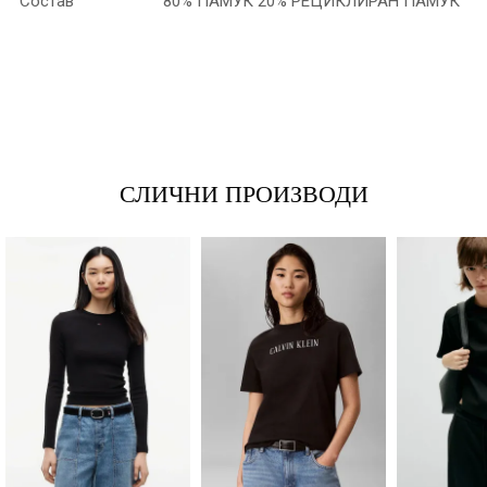
Состав
80% ПАМУК 20% РЕЦИКЛИРАН ПАМУК
*Име/Прекар
*Е-меил
СЛИЧНИ ПРОИЗВОДИ
Порака
Анти спам заштита - пресметајте колку е 9 - 4 :