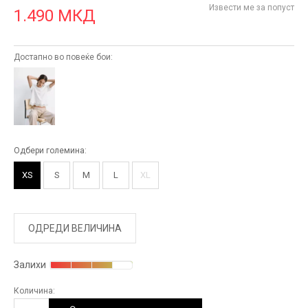
Извести ме за попуст
1.490
МКД
Достапно во повеќе бои:
Одбери големина:
XS
S
M
L
XL
ОДРЕДИ ВЕЛИЧИНА
Залихи
Количина: