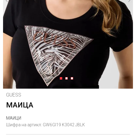
1
2
3
GUESS
МАИЦА
МАИЦИ
Шифра на артикл:
GW6GI19 K3042 JBLK