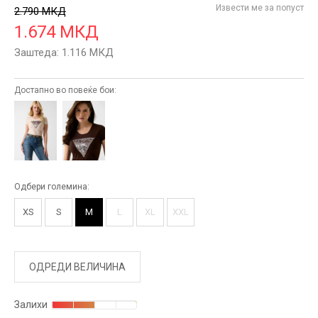
Извести ме за попуст
2.790
МКД
1.674
МКД
Заштеда:
1.116
МКД
Достапно во повеќе бои:
Одбери големина:
XS
S
M
L
XL
XXL
ОДРЕДИ ВЕЛИЧИНА
Залихи