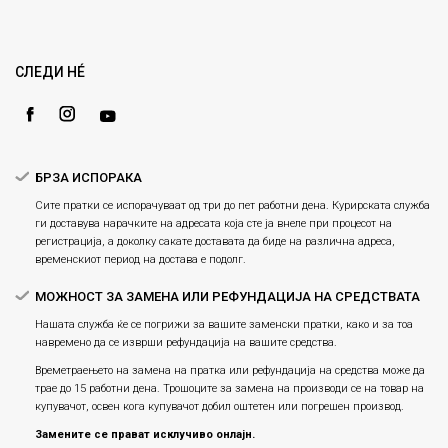
Кариера
Право на повлекување/враќање на производ
Loyalty
Рекламации
Gift Card
Замена и рефундација на производи
СЛЕДИ НÉ
Ценовник
Услови за испорака
Плаќање
БРЗА ИСПОРАКА
Сите пратки се испорачуваат од три до пет работни дена. Курирската служба
ги доставува нарачките на адресата која сте ја внеле при процесот на
регистрација, а доколку сакате доставата да биде на различна адреса,
временскиот период на достава е подолг.
МОЖНОСТ ЗА ЗАМЕНА ИЛИ РЕФУНДАЦИЈА НА СРЕДСТВАТА
Нашата служба ќе се погрижи за вашите заменски пратки, како и за тоа
навремено да се изврши рефундација на вашите средства.
Времетраењето на замена на пратка или рефундацијa на средства може да
трае до 15 работни дена. Трошоците за замена на производи се на товар на
купувачот, освен кога купувачот добил оштетен или погрешен производ.
Замените се прават исклучиво онлајн.