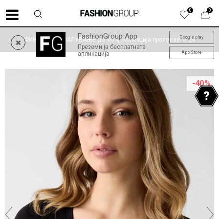
0
0
FashionGroup App
Google play
ФИНАЛНО НАМАЛУВАЊЕ до -60% | колекција пролет-лето '26
Преземи ја бесплатната
App Store
апликација
-40
%