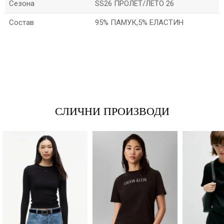
Сезона
SS26 ПРОЛЕТ/ЛЕТО 26
Состав
95% ПАМУК,5% ЕЛАСТИН
*Име/Прекар
*Е-меил
СЛИЧНИ ПРОИЗВОДИ
Порака
Анти спам заштита - пресметајте колку е 9 - 4 :