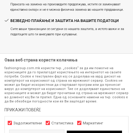
Праксата на замена на производите продолжува, истите се заменуваат
единствено онлајн и не е можна физичка замена во нашите продавници.
БЕЗБЕДНО ПЛАЌАЊЕ И ЗАШТИТА НА ВАШИТЕ ПОДАТОЦИ
Сите ваши трансакции се сигурни со нашата заштита, а истото важи и за
податоците што ги внесувате при купување.
Оваа веб страна користи колачиња
fashiongroup.com.mk користи тнр. „cookies“ за да им помогне на
корисниците да го прилагодат користењето на интернетот на своите
потреби. Cookie е текстуален фајл кој се доделува на хард дискот на
компјутерот на корисникот од страна на мрежниот сервер. Cookies не
можат да бидат искористени да стартуваат програм или да пренесат
Сите информации околу производите кои се изложени на нашата
вирус до компјутерот на корисникот. Тие се доделуваат единствено на
корисниците и можат да бидат прочитани од страна на мрежниот сервер
онлајн продавница се стремиме да бидат конкретни, точни и прецизни,
во доменот кој Ви ги пратил. Една од основните намени на тнр. сookies е
меѓутоа не можеме да гарантираме дека се без ниту една грешка или
да Ви обезбеди погодности кои ќе Ви заштедат време.
пак дека сите производи во моментот се достапни на залиха.
Фотографиите се најверодостојниот приказ на производот. Доколку
ПРИКАЖИ ПОВЕЌЕ
дојде до потреба за замена на производ или рефундација, процедурата
може да трае до 15 работни дена. За повеќе информации,
Задолжителни
Статистика
Маркетинг
контактирајте не на телефонскиот број 071 297 676, 070 275 363
од
понеделник до петок
(08-16ч) и сабота (10-15ч)