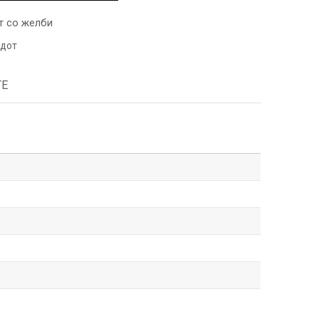
т со желби
одот
ТЕ