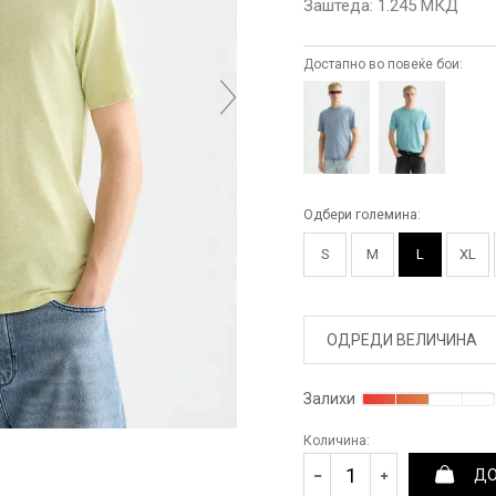
Заштеда:
1.245
МКД
Достапно во повеќе бои:
Одбери големина:
S
M
L
XL
ОДРЕДИ ВЕЛИЧИНА
Залихи
Количина:
ДО