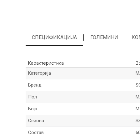
СПЕЦИФИКАЦИЈА
ГОЛЕМИНИ
КО
Карактеристика
В
Kатегорија
М
Бренд
S
Пол
М
Боја
М
Сезона
S
Состав
6