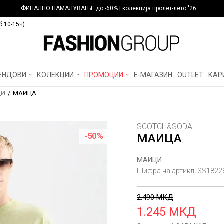
ФИНАЛНО НАМАЛУВАЊЕ до -60% | колекција пролет-лето '26
б 10-15ч)
ЕНДОВИ
КОЛЕКЦИИ
ПРОМОЦИИ
Е-МАГАЗИН
OUTLET
КАР
ЦИ
МАИЦА
SCOTCH&SODA
-50
%
МАИЦА
МАИЦИ
Шифра на артикл:
SS1822
2.490
МКД
1.245
МКД