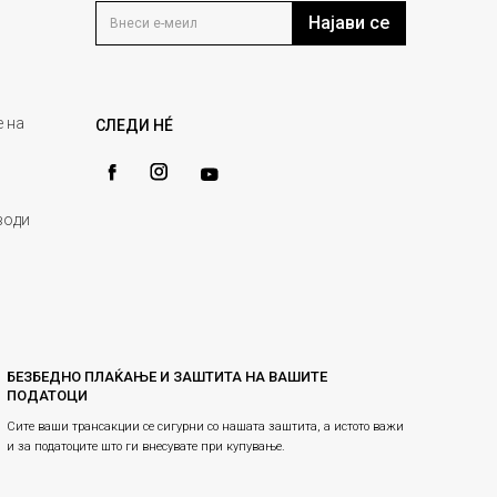
Најави се
 на
СЛЕДИ НÉ
води
БЕЗБЕДНО ПЛАЌАЊЕ И ЗАШТИТА НА ВАШИТЕ
ПОДАТОЦИ
Сите ваши трансакции се сигурни со нашата заштита, а истото важи
и за податоците што ги внесувате при купување.