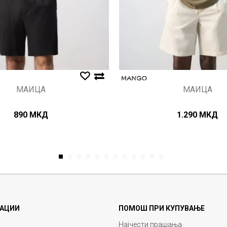
МАИЦА
МАИЦА
890
МКД
1.290
МКД
1
2
3
4
5
6
7
8
9
10
11
12
АЦИИ
ПОМОШ ПРИ КУПУВАЊЕ
Најчести прашања