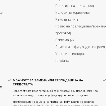
Политика на приватност
ци
Услови на користење
Како да купите
Право на повлекување/враќање
производ
Рекламации
Замена и рефундација на произ
Услови за испорака
Плаќање
МОЖНОСТ ЗА ЗАМЕНА ИЛИ РЕФУНДАЦИЈА НА
СРЕДСТВАТА
та
Нашата служба ќе се погрижи за вашите заменски пратки, како и за
тоа навремено да се изврши рефундација на вашите средства.
Времетраењето на замена на пратка или рефундацијa на средства