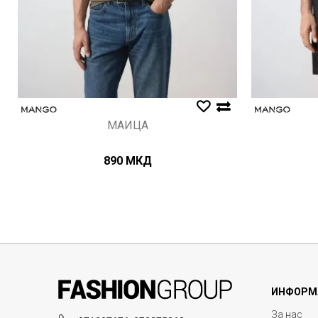
МАИЦА
890
МКД
ИНФОРМ
За нас