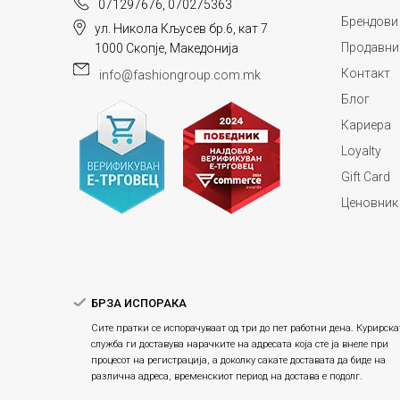
071297676, 070275363
Брендови
ул. Никола Кљусев бр.6, кат 7
Продавни
1000 Скопје, Македонија
Контакт
info@fashiongroup.com.mk
Блог
Кариера
Loyalty
Gift Card
Ценовник
БРЗА ИСПОРАКА
Сите пратки се испорачуваат од три до пет работни дена. Курирска
служба ги доставува нарачките на адресата која сте ја внеле при
процесот на регистрација, а доколку сакате доставата да биде на
различна адреса, временскиот период на достава е подолг.