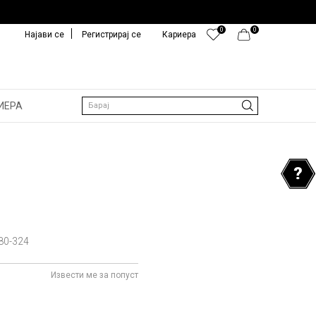
0
0
Најави се
Регистрирај се
Кариера
ИЕРА
Барај
80-324
Извести ме за попуст