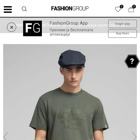
0
0
FashionGroup App
Google play
ФИНАЛНО НАМАЛУВАЊЕ до -60% | колекција пролет-лето '26
Преземи ја бесплатната
App Store
апликација