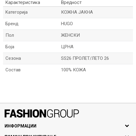
Карактеристика
Вредност
Kатегорија
КОЖНА ЈАКНА
Бренд
HUGO
Пол
ЖЕНСКИ
Боја
ЦРНА
Сезона
SS26 ПРОЛЕТ/ЛЕТО 26
Состав
100% КОЖА
*Име/Прекар
*Е-меил
071297676, 070275363
ИНФОРМАЦИИ
ул. Никола Кљусев бр.6,
За нас