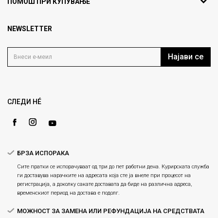
ПОМОШ ПРИ КУПУВАЊЕ
кат 7
Порака
Брендови
1000 Скопје, Македонија
Најчести прашања
Продавници
NEWSLETTER
Политика на приватност
info@fashiongroup.com.mk
Контакт
Услови на користење
Блог
Најави се
Како да купите
Кариера
Право на повлекување/враќање на производ
Анти спам заштита - пресметајте колку е 9 - 4 :
Loyalty
Рекламации
Gift Card
Замена и рефундација на производи
СЛЕДИ НÉ
Ценовник
Услови за испорака
ИСПРАТИ
Плаќање
БРЗА ИСПОРАКА
Сите пратки се испорачуваат од три до пет работни дена. Курирската служба
ги доставува нарачките на адресата која сте ја внеле при процесот на
регистрација, а доколку сакате доставата да биде на различна адреса,
временскиот период на достава е подолг.
МОЖНОСТ ЗА ЗАМЕНА ИЛИ РЕФУНДАЦИЈА НА СРЕДСТВАТА