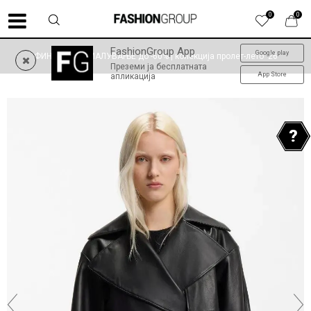
0
0
FashionGroup App
Google play
ФИНАЛНО НАМАЛУВАЊЕ до -60% | колекција пролет-лето '26
Преземи ја бесплатната
App Store
апликација