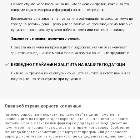
Нашата служба ќе се погрижи за вашите заменски пратки, како и за тоа
навремено да се изврши рефундација на вашите средства.
Времетраењето на замена на пратка или рефундацијa на средства може да
трае до 15 работни дена. Трошоците за замена на производи се на товар на
купувачот, освен кога купувачот добил оштетен или погрешен производ.
Замените се прават исклучиво онлајн.
Праксата на замена на производите продолжува, истите се заменуваат
единствено онлајн и не е можна физичка замена во нашите продавници.
БЕЗБЕДНО ПЛАЌАЊЕ И ЗАШТИТА НА ВАШИТЕ ПОДАТОЦИ
Сите ваши трансакции се сигурни со нашата заштита, а истото важи и за
податоците што ги внесувате при купување.
Оваа веб страна користи колачиња
fashiongroup.com.mk користи тнр. „cookies“ за да им помогне на
корисниците да го прилагодат користењето на интернетот на своите
потреби. Cookie е текстуален фајл кој се доделува на хард дискот на
компјутерот на корисникот од страна на мрежниот сервер. Cookies не
можат да бидат искористени да стартуваат програм или да пренесат
Сите информации околу производите кои се изложени на нашата
вирус до компјутерот на корисникот. Тие се доделуваат единствено на