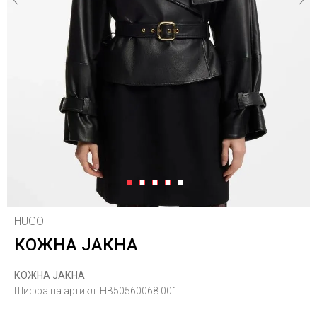
1
2
3
4
5
HUGO
КОЖНА ЈАКНА
КОЖНА ЈАКНА
Шифра на артикл:
HB50560068 001