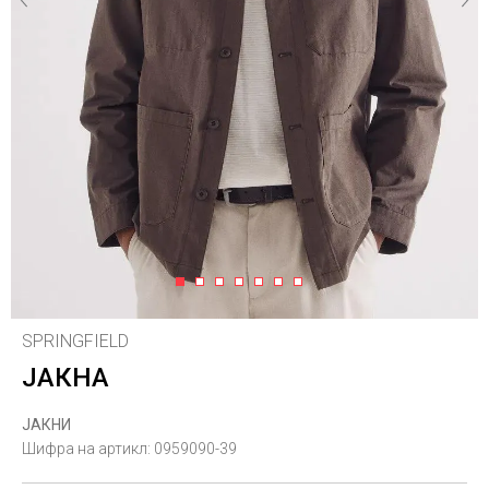
1
2
3
4
5
6
7
SPRINGFIELD
ЈАКНА
ЈАКНИ
Шифра на артикл:
0959090-39