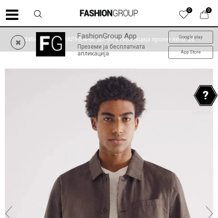
0
0
FashionGroup App
Google play
ФИНАЛНО НАМАЛУВАЊЕ до -60% | колекција пролет-лето '26
Преземи ја бесплатната
App Store
апликација