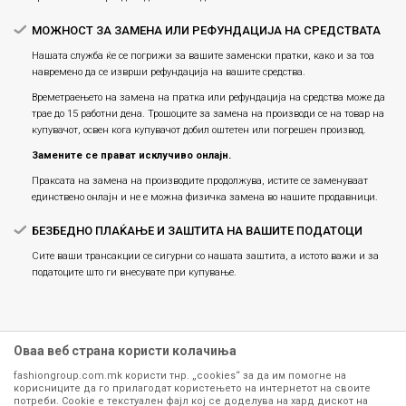
МОЖНОСТ ЗА ЗАМЕНА ИЛИ РЕФУНДАЦИЈА НА СРЕДСТВАТА
Нашата служба ќе се погрижи за вашите заменски пратки, како и за тоа
навремено да се изврши рефундација на вашите средства.
Времетраењето на замена на пратка или рефундацијa на средства може да
трае до 15 работни дена. Трошоците за замена на производи се на товар на
купувачот, освен кога купувачот добил оштетен или погрешен производ.
Замените се прават исклучиво онлајн.
Праксата на замена на производите продолжува, истите се заменуваат
единствено онлајн и не е можна физичка замена во нашите продавници.
БЕЗБЕДНО ПЛАЌАЊЕ И ЗАШТИТА НА ВАШИТЕ ПОДАТОЦИ
Сите ваши трансакции се сигурни со нашата заштита, а истото важи и за
податоците што ги внесувате при купување.
Оваа веб страна користи колачиња
fashiongroup.com.mk користи тнр. „cookies“ за да им помогне на
корисниците да го прилагодат користењето на интернетот на своите
потреби. Cookie е текстуален фајл кој се доделува на хард дискот на