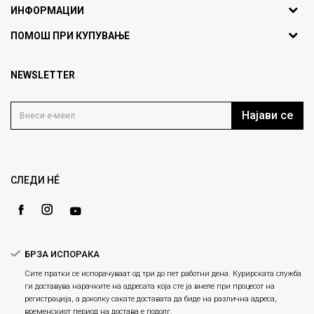
ИНФОРМАЦИИ
ул. Никола Кљусев бр.6,
За нас
ПОМОШ ПРИ КУПУВАЊЕ
кат 7
Брендови
1000 Скопје, Македонија
Најчести прашања
Продавници
NEWSLETTER
Политика на приватност
info@fashiongroup.com.mk
Контакт
Услови на користење
Блог
Најави се
Како да купите
Кариера
Право на повлекување/враќање на производ
Loyalty
Рекламации
Gift Card
Замена и рефундација на производи
СЛЕДИ НÉ
Ценовник
Услови за испорака
Плаќање
БРЗА ИСПОРАКА
Сите пратки се испорачуваат од три до пет работни дена. Курирската служба
ги доставува нарачките на адресата која сте ја внеле при процесот на
регистрација, а доколку сакате доставата да биде на различна адреса,
временскиот период на достава е подолг.