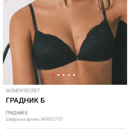
1
2
3
4
5
WOMEN'SECRET
ГРАДНИК Б
ГРАДНИК Б
Шифра на артикл:
8430127-01