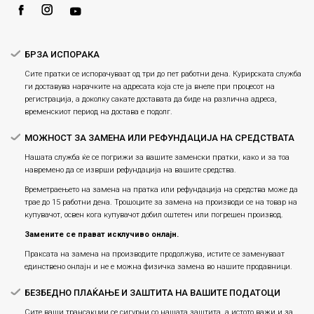
Услови за испорака
Плаќање
БРЗА ИСПОРАКА
Сите пратки се испорачуваат од три до пет работни дена. Курирската служба
ги доставува нарачките на адресата која сте ја внеле при процесот на
регистрација, а доколку сакате доставата да биде на различна адреса,
временскиот период на достава е подолг.
МОЖНОСТ ЗА ЗАМЕНА ИЛИ РЕФУНДАЦИЈА НА СРЕДСТВАТА
Нашата служба ќе се погрижи за вашите заменски пратки, како и за тоа
навремено да се изврши рефундација на вашите средства.
Времетраењето на замена на пратка или рефундацијa на средства може да
трае до 15 работни дена. Трошоците за замена на производи се на товар на
купувачот, освен кога купувачот добил оштетен или погрешен производ.
Замените се прават исклучиво онлајн.
Праксата на замена на производите продолжува, истите се заменуваат
единствено онлајн и не е можна физичка замена во нашите продавници.
БЕЗБЕДНО ПЛАЌАЊЕ И ЗАШТИТА НА ВАШИТЕ ПОДАТОЦИ
Сите ваши трансакции се сигурни со нашата заштита, а истото важи и за