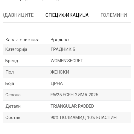
ПРОДАВНИЦИТЕ
СПЕЦИФИКАЦИЈА
ГОЛЕМИНИ
Карактеристика
Вредност
Kатегорија
ГРАДНИК Б
Бренд
WOMEN'SECRET
Пол
ЖЕНСКИ
Боја
ЦРНА
Сезона
FW25 ЕСЕН ЗИМА 2025
Детали
TRIANGULAR PADDED
Состав
90% ПОЛИАМИД 10% ЕЛАСТИН
*Величините се прикажани по шпански стандарди
*Име/Прекар