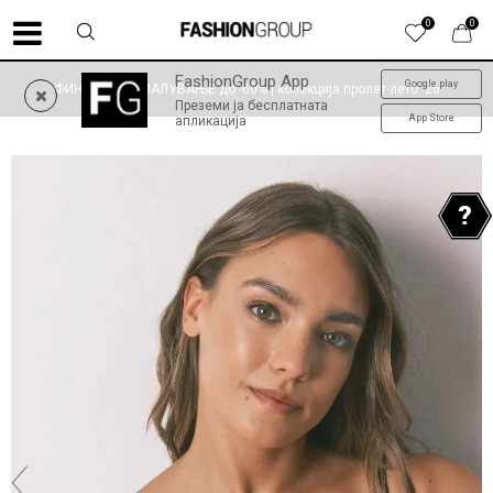
0
0
FashionGroup App
Google play
ФИНАЛНО НАМАЛУВАЊЕ до -60% | колекција пролет-лето '26
Преземи ја бесплатната
App Store
апликација