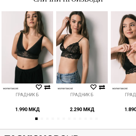
Порака
Анти спам заштита - пресметајте колку е 6 - 1 :
ИСПРАТИ
ГРАДНИК Б
ГРАДНИК Б
ГРАД
1.990
МКД
2.290
МКД
1.89
1
2
3
4
5
6
7
8
9
10
11
12