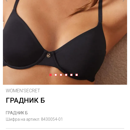
1
2
3
4
5
6
WOMEN'SECRET
ГРАДНИК Б
ГРАДНИК Б
Шифра на артикл:
8430054-01