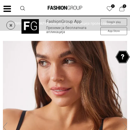
0
0
FashionGroup App
Google play
ФИНАЛНО НАМАЛУВАЊЕ до -60% | колекција пролет-лето '26
Преземи ја бесплатната
App Store
апликација