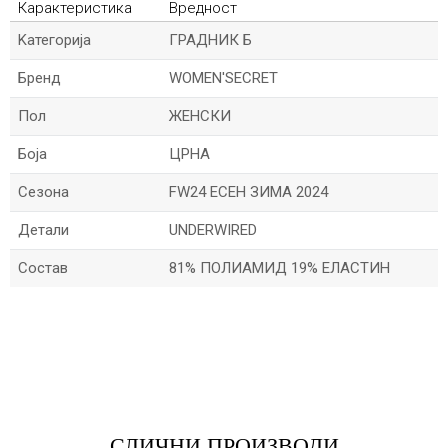
Карактеристика
Вредност
Kатегорија
ГРАДНИК Б
Бренд
WOMEN'SECRET
Пол
ЖЕНСКИ
Боја
ЦРНА
Сезона
FW24 ЕСЕН ЗИМА 2024
Детали
UNDERWIRED
Состав
81% ПОЛИАМИД 19% ЕЛАСТИН
*Величините се прикажани по шпански стандарди
*Име/Прекар
*Е-меил
СЛИЧНИ ПРОИЗВОДИ