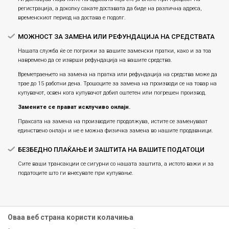
регистрација, а доколку сакате доставата да биде на различна адреса,
временскиот период на достава е подолг.
МОЖНОСТ ЗА ЗАМЕНА ИЛИ РЕФУНДАЦИЈА НА СРЕДСТВАТА
Нашата служба ќе се погрижи за вашите заменски пратки, како и за тоа
навремено да се изврши рефундација на вашите средства.
Времетраењето на замена на пратка или рефундацијa на средства може да
трае до 15 работни дена. Трошоците за замена на производи се на товар на
купувачот, освен кога купувачот добил оштетен или погрешен производ.
Замените се прават исклучиво онлајн.
Праксата на замена на производите продолжува, истите се заменуваат
единствено онлајн и не е можна физичка замена во нашите продавници.
БЕЗБЕДНО ПЛАЌАЊЕ И ЗАШТИТА НА ВАШИТЕ ПОДАТОЦИ
Сите ваши трансакции се сигурни со нашата заштита, а истото важи и за
податоците што ги внесувате при купување.
Оваа веб страна користи колачиња