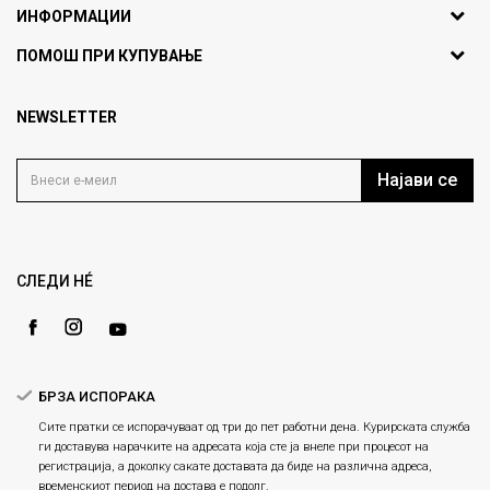
ИНФОРМАЦИИ
ул. Никола Кљусев бр.6,
За нас
ПОМОШ ПРИ КУПУВАЊЕ
кат 7
Брендови
1000 Скопје, Македонија
Најчести прашања
Продавници
NEWSLETTER
Политика на приватност
info@fashiongroup.com.mk
Контакт
Услови на користење
Блог
Најави се
Како да купите
Кариера
Право на повлекување/враќање на производ
Loyalty
Рекламации
Gift Card
Замена и рефундација на производи
СЛЕДИ НÉ
Ценовник
Услови за испорака
Плаќање
БРЗА ИСПОРАКА
Сите пратки се испорачуваат од три до пет работни дена. Курирската служба
ги доставува нарачките на адресата која сте ја внеле при процесот на
регистрација, а доколку сакате доставата да биде на различна адреса,
временскиот период на достава е подолг.