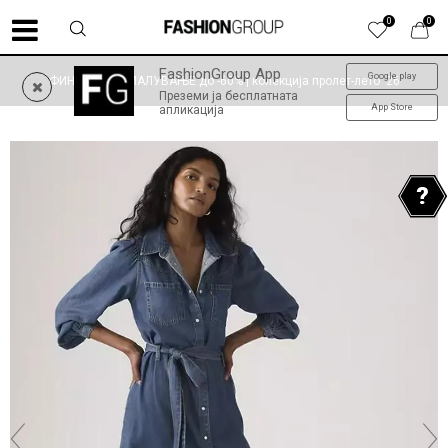
0
0
FashionGroup App
Google play
ФИНАЛНО НАМАЛУВАЊЕ до -60% | колекција пролет-лето '26
Преземи ја бесплатната
App Store
апликација