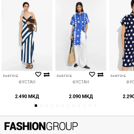
Порака
Анти спам заштита - пресметајте колку е 2 + 3 :
ИСПРАТИ
ФУСТАН
ФУСТАН
ФУ
2.490
МКД
2.090
МКД
2.29
1
2
3
4
5
6
7
8
9
10
11
12
071297676, 070275363