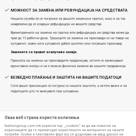
МОЖНОСТ ЗА ЗАМЕНА ИЛИ РЕФУНДАЦИЈА НА СРЕДСТВАТА
Нашата служба ќе се погрижи за вашите заменски пратки, како и за тоа
навремено да се изврши рефундација на вашите средства.
Времетраењето на замена на пратка или рефундацијa на средства може да
трае до 15 работни дена. Трошоците за замена на производи се на товар на
купувачот, освен кога купувачот добил оштетен или погрешен производ.
Замените се прават исклучиво онлајн.
Праксата на замена на производите продолжува, истите се заменуваат
единствено онлајн и не е можна физичка замена во нашите продавници.
БЕЗБЕДНО ПЛАЌАЊЕ И ЗАШТИТА НА ВАШИТЕ ПОДАТОЦИ
Сите ваши трансакции се сигурни со нашата заштита, а истото важи и за
податоците што ги внесувате при купување.
Оваа веб страна користи колачиња
fashiongroup.com.mk користи тнр. „cookies“ за да им помогне на
корисниците да го прилагодат користењето на интернетот на своите
потреби. Cookie е текстуален фајл кој се доделува на хард дискот на