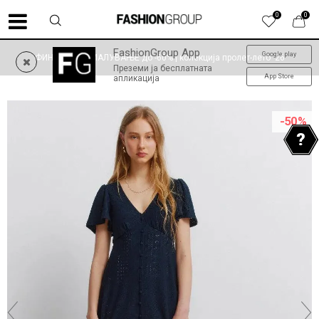
0
0
FashionGroup App
Google play
ФИНАЛНО НАМАЛУВАЊЕ до -60% | колекција пролет-лето '26
Преземи ја бесплатната
App Store
апликација
-50
%