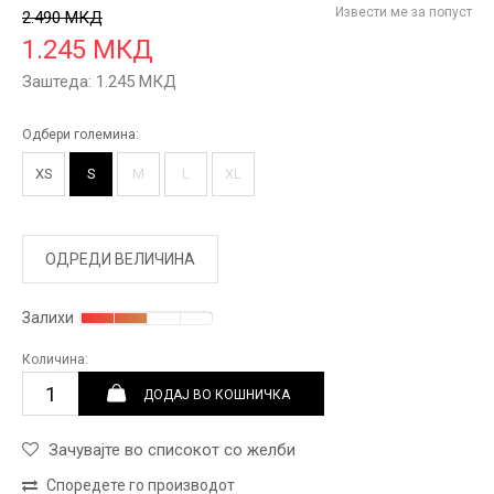
Извести ме за попуст
2.490
МКД
1.245
МКД
Заштеда:
1.245
МКД
Одбери големина:
XS
S
M
L
XL
ОДРЕДИ ВЕЛИЧИНА
Залихи
Количина:
ДОДАЈ ВО КОШНИЧКА
Зачувајте во списокот со желби
Споредете го производот