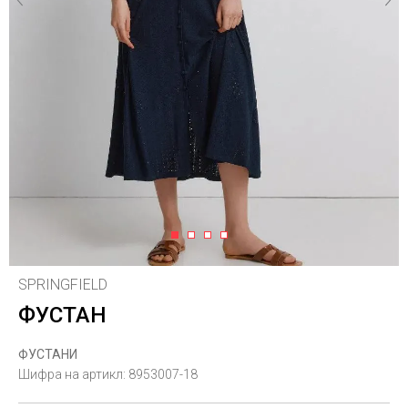
1
2
3
4
SPRINGFIELD
ФУСТАН
ФУСТАНИ
Шифра на артикл:
8953007-18