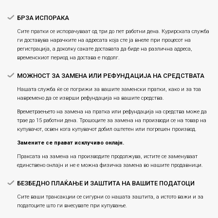
БРЗА ИСПОРАКА
Сите пратки се испорачуваат од три до пет работни дена. Курирската служба
ги доставува нарачките на адресата која сте ја внеле при процесот на
регистрација, а доколку сакате доставата да биде на различна адреса,
временскиот период на достава е подолг.
МОЖНОСТ ЗА ЗАМЕНА ИЛИ РЕФУНДАЦИЈА НА СРЕДСТВАТА
Нашата служба ќе се погрижи за вашите заменски пратки, како и за тоа
навремено да се изврши рефундација на вашите средства.
Времетраењето на замена на пратка или рефундацијa на средства може да
трае до 15 работни дена. Трошоците за замена на производи се на товар на
купувачот, освен кога купувачот добил оштетен или погрешен производ.
Замените се прават исклучиво онлајн.
Праксата на замена на производите продолжува, истите се заменуваат
единствено онлајн и не е можна физичка замена во нашите продавници.
БЕЗБЕДНО ПЛАЌАЊЕ И ЗАШТИТА НА ВАШИТЕ ПОДАТОЦИ
Сите ваши трансакции се сигурни со нашата заштита, а истото важи и за
податоците што ги внесувате при купување.