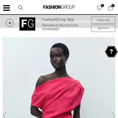
0
0
FashionGroup App
Google play
ФИНАЛНО НАМАЛУВАЊЕ до -60% | колекција пролет-лето '26
Преземи ја бесплатната
App Store
апликација