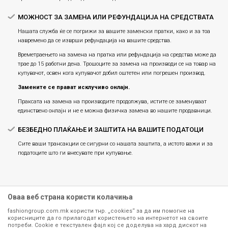
МОЖНОСТ ЗА ЗАМЕНА ИЛИ РЕФУНДАЦИЈА НА СРЕДСТВАТА
Нашата служба ќе се погрижи за вашите заменски пратки, како и за тоа
навремено да се изврши рефундација на вашите средства.
Времетраењето на замена на пратка или рефундацијa на средства може да
трае до 15 работни дена. Трошоците за замена на производи се на товар на
купувачот, освен кога купувачот добил оштетен или погрешен производ.
Замените се прават исклучиво онлајн.
Праксата на замена на производите продолжува, истите се заменуваат
единствено онлајн и не е можна физичка замена во нашите продавници.
БЕЗБЕДНО ПЛАЌАЊЕ И ЗАШТИТА НА ВАШИТЕ ПОДАТОЦИ
Сите ваши трансакции се сигурни со нашата заштита, а истото важи и за
податоците што ги внесувате при купување.
Оваа веб страна користи колачиња
fashiongroup.com.mk користи тнр. „cookies“ за да им помогне на
корисниците да го прилагодат користењето на интернетот на своите
потреби. Cookie е текстуален фајл кој се доделува на хард дискот на