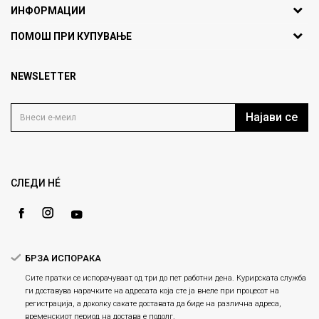
ИНФОРМАЦИИ
ул. Никола Кљусев бр.6,
За нас
ПОМОШ ПРИ КУПУВАЊЕ
кат 7
Брендови
1000 Скопје, Македонија
Најчести прашања
Продавници
NEWSLETTER
Политика на приватност
info@fashiongroup.com.mk
Контакт
Услови на користење
Блог
Најави се
Како да купите
Кариера
Право на повлекување/враќање на производ
Loyalty
Рекламации
Gift Card
Замена и рефундација на производи
СЛЕДИ НÉ
Ценовник
Услови за испорака
Плаќање
БРЗА ИСПОРАКА
Сите пратки се испорачуваат од три до пет работни дена. Курирската служба
ги доставува нарачките на адресата која сте ја внеле при процесот на
регистрација, а доколку сакате доставата да биде на различна адреса,
временскиот период на достава е подолг.