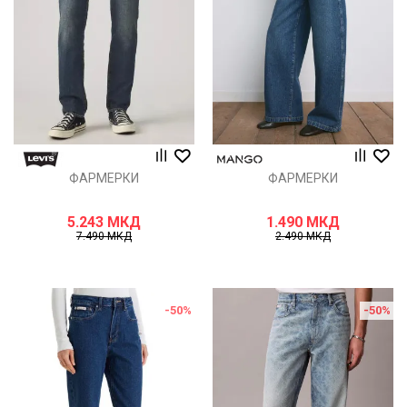
ФАРМЕРКИ
ФАРМЕРКИ
5.243
МКД
1.490
МКД
7.490
МКД
2.490
МКД
-50
%
-50
%