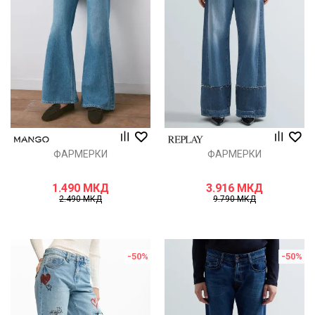
ФАРМЕРКИ
ФАРМЕРКИ
1.490
МКД
3.916
МКД
2.490
МКД
9.790
МКД
-50
%
-50
%