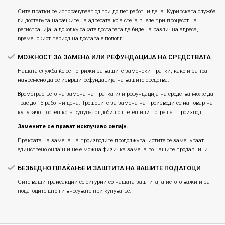
Сите пратки се испорачуваат од три до пет работни дена. Курирската служба
ги доставува нарачките на адресата која сте ја внеле при процесот на
регистрација, а доколку сакате доставата да биде на различна адреса,
временскиот период на достава е подолг.
МОЖНОСТ ЗА ЗАМЕНА ИЛИ РЕФУНДАЦИЈА НА СРЕДСТВАТА
Нашата служба ќе се погрижи за вашите заменски пратки, како и за тоа
навремено да се изврши рефундација на вашите средства.
Времетраењето на замена на пратка или рефундацијa на средства може да
трае до 15 работни дена. Трошоците за замена на производи се на товар на
купувачот, освен кога купувачот добил оштетен или погрешен производ.
Замените се прават исклучиво онлајн.
Праксата на замена на производите продолжува, истите се заменуваат
единствено онлајн и не е можна физичка замена во нашите продавници.
БЕЗБЕДНО ПЛАЌАЊЕ И ЗАШТИТА НА ВАШИТЕ ПОДАТОЦИ
Сите ваши трансакции се сигурни со нашата заштита, а истото важи и за
податоците што ги внесувате при купување.