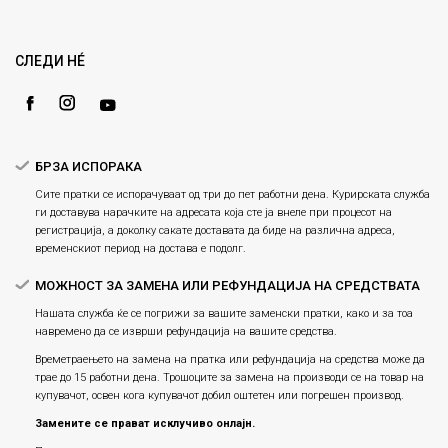
Право на повлекување/враќање на производ
Loyalty
Рекламации
Gift Card
Замена и рефундација на производи
СЛЕДИ НÉ
Ценовник
Услови за испорака
Плаќање
БРЗА ИСПОРАКА
Сите пратки се испорачуваат од три до пет работни дена. Курирската служба
ги доставува нарачките на адресата која сте ја внеле при процесот на
регистрација, а доколку сакате доставата да биде на различна адреса,
временскиот период на достава е подолг.
МОЖНОСТ ЗА ЗАМЕНА ИЛИ РЕФУНДАЦИЈА НА СРЕДСТВАТА
Нашата служба ќе се погрижи за вашите заменски пратки, како и за тоа
навремено да се изврши рефундација на вашите средства.
Времетраењето на замена на пратка или рефундацијa на средства може да
трае до 15 работни дена. Трошоците за замена на производи се на товар на
купувачот, освен кога купувачот добил оштетен или погрешен производ.
Замените се прават исклучиво онлајн.