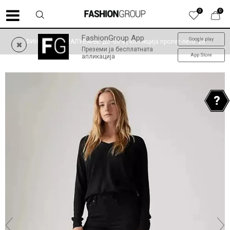
0
0
FashionGroup App
Google play
ФИНАЛНО НАМАЛУВАЊЕ до -60% | колекција пролет-лето '26
Преземи ја бесплатната
App Store
апликација