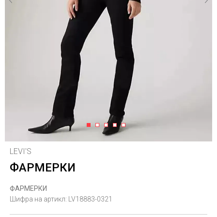
1
2
3
4
5
LEVI'S
ФАРМЕРКИ
ФАРМЕРКИ
Шифра на артикл:
LV18883-0321