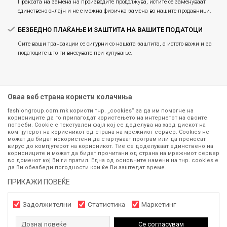
Праксата на замена на производите продолжува, истите се заменуваат
единствено онлајн и не е можна физичка замена во нашите продавници.
БЕЗБЕДНО ПЛАЌАЊЕ И ЗАШТИТА НА ВАШИТЕ ПОДАТОЦИ
Сите ваши трансакции се сигурни со нашата заштита, а истото важи и за
податоците што ги внесувате при купување.
Оваа веб страна користи колачиња
fashiongroup.com.mk користи тнр. „cookies“ за да им помогне на
корисниците да го прилагодат користењето на интернетот на своите
потреби. Cookie е текстуален фајл кој се доделува на хард дискот на
компјутерот на корисникот од страна на мрежниот сервер. Cookies не
можат да бидат искористени да стартуваат програм или да пренесат
Сите информации околу производите кои се изложени на нашата
вирус до компјутерот на корисникот. Тие се доделуваат единствено на
корисниците и можат да бидат прочитани од страна на мрежниот сервер
онлајн продавница се стремиме да бидат конкретни, точни и прецизни,
во доменот кој Ви ги пратил. Една од основните намени на тнр. сookies е
меѓутоа не можеме да гарантираме дека се без ниту една грешка или
да Ви обезбеди погодности кои ќе Ви заштедат време.
пак дека сите производи во моментот се достапни на залиха.
Фотографиите се најверодостојниот приказ на производот. Доколку
ПРИКАЖИ ПОВЕЌЕ
дојде до потреба за замена на производ или рефундација, процедурата
може да трае до 15 работни дена. За повеќе информации,
Задолжителни
Статистика
Маркетинг
контактирајте не на телефонскиот број 071 297 676, 070 275 363
од
понеделник до петок
(08-16ч) и сабота (10-15ч)
Дознај повеќе
Се согласувам