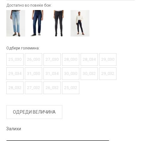
Достапно во повеќе бои:
Одбери големина:
25_030
26_030
27_030
28_030
28_034
29_030
29_034
31_030
31_034
30_030
30_032
29_032
28_032
27_032
26_032
25_032
ОДРЕДИ ВЕЛИЧИНА
Залихи