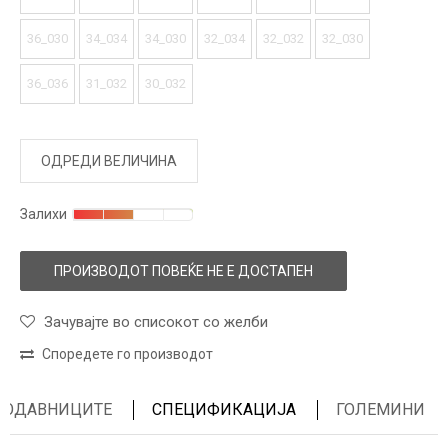
36_030
34_034
34_030
32_034
32_032
32_030
36_036
31_032
30_032
ОДРЕДИ ВЕЛИЧИНА
Залихи
ПРОИЗВОДОТ ПОВЕЌЕ НЕ Е ДОСТАПЕН
Зачувајте во списокот со желби
Споредете го производот
ПРОДАВНИЦИТЕ
СПЕЦИФИКАЦИЈА
ГОЛЕМИНИ