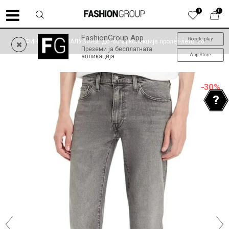
0
0
FashionGroup App
Google play
ФИНАЛНО НАМАЛУВАЊЕ до -60% | колекција пролет-лето '26
Преземи ја бесплатната
App Store
апликација
-30
%