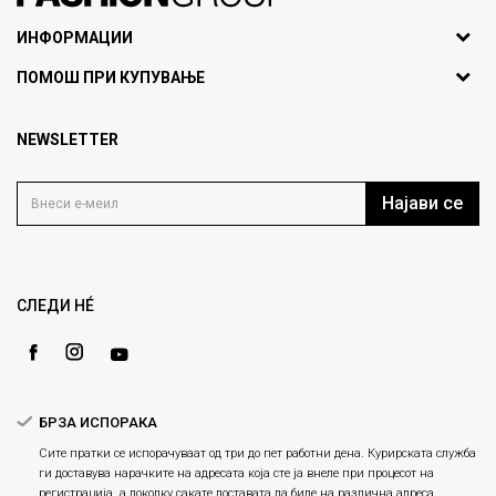
071297676, 070275363
ИНФОРМАЦИИ
ул. Никола Кљусев бр.6,
За нас
ПОМОШ ПРИ КУПУВАЊЕ
кат 7
Брендови
1000 Скопје, Македонија
Најчести прашања
Продавници
NEWSLETTER
Политика на приватност
info@fashiongroup.com.mk
Контакт
Услови на користење
Блог
Најави се
Како да купите
Кариера
Право на повлекување/враќање на производ
Loyalty
Рекламации
Gift Card
Замена и рефундација на производи
СЛЕДИ НÉ
Ценовник
Услови за испорака
Плаќање
БРЗА ИСПОРАКА
Сите пратки се испорачуваат од три до пет работни дена. Курирската служба
ги доставува нарачките на адресата која сте ја внеле при процесот на
регистрација, а доколку сакате доставата да биде на различна адреса,