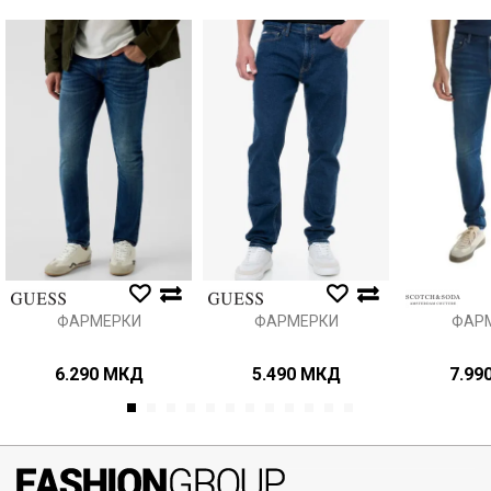
Порака
Анти спам заштита - пресметајте колку е 2 + 3 :
ИСПРАТИ
ФАРМЕРКИ
ФАРМЕРКИ
ФАР
6.290
МКД
5.490
МКД
7.99
1
2
3
4
5
6
7
8
9
10
11
12