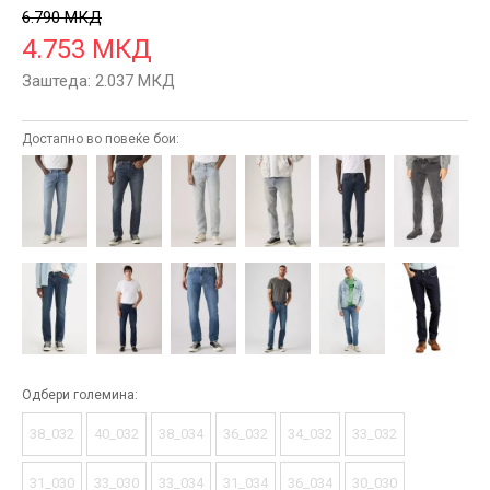
6.790
МКД
4.753
МКД
Заштеда:
2.037
МКД
Достапно во повеќе бои:
Одбери големина:
38_032
40_032
38_034
36_032
34_032
33_032
31_030
33_030
33_034
31_034
36_034
30_030