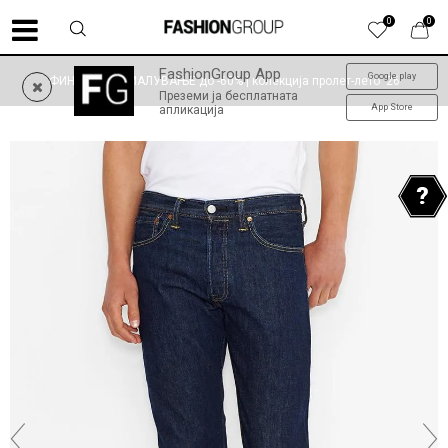
0
0
FashionGroup App
Google play
ФИНАЛНО НАМАЛУВАЊЕ до -60% | колекција пролет-лето '26
Преземи ја бесплатната
App Store
апликација