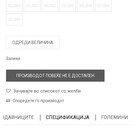
32_030
31_032
30_032
29_032
34_036
33_036
32_036
ОДРЕДИ ВЕЛИЧИНА
Залихи
ПРОИЗВОДОТ ПОВЕЌЕ НЕ Е ДОСТАПЕН
Зачувајте во списокот со желби
Споредете го производот
ПРОДАВНИЦИТЕ
СПЕЦИФИКАЦИЈА
ГОЛЕМИНИ