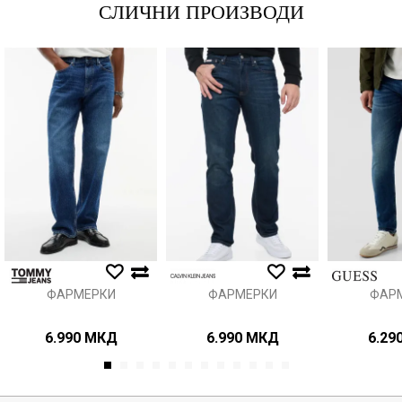
СЛИЧНИ ПРОИЗВОДИ
Порака
Анти спам заштита - пресметајте колку е 2 + 3 :
ИСПРАТИ
ФАРМЕРКИ
ФАРМЕРКИ
ФАР
6.990
МКД
6.990
МКД
6.29
1
2
3
4
5
6
7
8
9
10
11
12