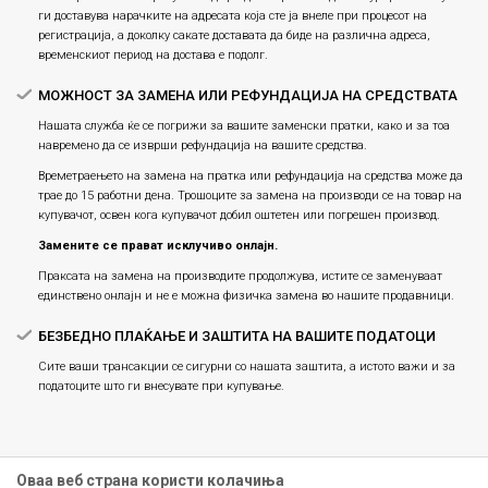
ги доставува нарачките на адресата која сте ја внеле при процесот на
регистрација, а доколку сакате доставата да биде на различна адреса,
временскиот период на достава е подолг.
МОЖНОСТ ЗА ЗАМЕНА ИЛИ РЕФУНДАЦИЈА НА СРЕДСТВАТА
Нашата служба ќе се погрижи за вашите заменски пратки, како и за тоа
навремено да се изврши рефундација на вашите средства.
Времетраењето на замена на пратка или рефундацијa на средства може да
трае до 15 работни дена. Трошоците за замена на производи се на товар на
купувачот, освен кога купувачот добил оштетен или погрешен производ.
Замените се прават исклучиво онлајн.
Праксата на замена на производите продолжува, истите се заменуваат
единствено онлајн и не е можна физичка замена во нашите продавници.
БЕЗБЕДНО ПЛАЌАЊЕ И ЗАШТИТА НА ВАШИТЕ ПОДАТОЦИ
Сите ваши трансакции се сигурни со нашата заштита, а истото важи и за
податоците што ги внесувате при купување.
Оваа веб страна користи колачиња