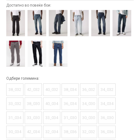
Достапно во повеќе бои:
Одбери големина:
38_032
42_032
40_032
38_034
36_032
34_032
33_032
38_030
40_034
36_034
34_030
34_034
31_034
33_030
33_034
31_030
30_030
36_030
30_034
42_034
32_034
38_036
32_032
36_036