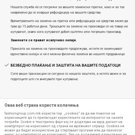
Нашата служба ќе се погрижи за вашите заменски пратки, како и за тоа
навремено да се изврши рефундација на вашите средства.
Времетраењето на замена на пратка или рефундацијa на средства може да
трае до 15 работни дена. Трошоците за замена на производи се на товар на
купувачот, освен кога купувачот добил оштетен или погрешен производ.
Замените се прават исклучиво онлајн.
Праксата на замена на производите продолжува, истите се заменуваат
единствено онлајн и не е можна физичка замена во нашите продавници.
БЕЗБЕДНО ПЛАЌАЊЕ И ЗАШТИТА НА ВАШИТЕ ПОДАТОЦИ
Сите ваши трансакции се сигурни со нашата заштита, а истото важи и за
податоците што ги внесувате при купување.
Оваа веб страна користи колачиња
fashiongroup.com.mk користи тнр. „cookies“ за да им помогне на
корисниците да го прилагодат користењето на интернетот на своите
потреби. Cookie е текстуален фајл кој се доделува на хард дискот на
компјутерот на корисникот од страна на мрежниот сервер. Cookies не
можат да бидат искористени да стартуваат програм или да пренесат
Сите информации околу производите кои се изложени на нашата
вирус до компјутерот на корисникот. Тие се доделуваат единствено на