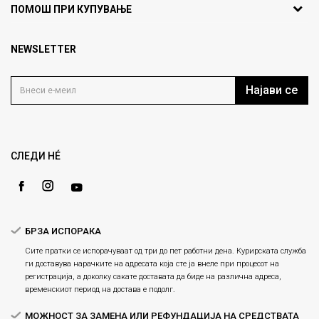
За нас
ПОМОШ ПРИ КУПУВАЊЕ
кат 7
Брендови
1000 Скопје, Македонија
Најчести прашања
Продавници
NEWSLETTER
Политика на приватност
info@fashiongroup.com.mk
Контакт
Услови на користење
Блог
Најави се
Како да купите
Кариера
Право на повлекување/враќање на производ
Loyalty
Рекламации
Gift Card
Замена и рефундација на производи
СЛЕДИ НÉ
Ценовник
Услови за испорака
Плаќање
БРЗА ИСПОРАКА
Сите пратки се испорачуваат од три до пет работни дена. Курирската служба
ги доставува нарачките на адресата која сте ја внеле при процесот на
регистрација, а доколку сакате доставата да биде на различна адреса,
временскиот период на достава е подолг.
МОЖНОСТ ЗА ЗАМЕНА ИЛИ РЕФУНДАЦИЈА НА СРЕДСТВАТА