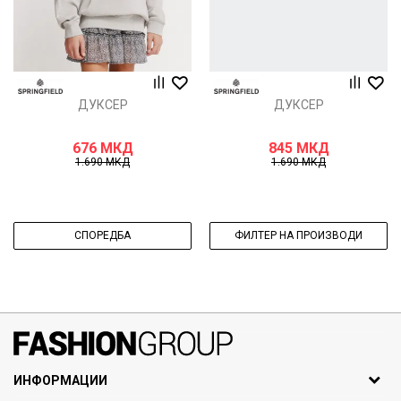
ДУКСЕР
ДУКСЕР
676
МКД
845
МКД
1.690
МКД
1.690
МКД
СПОРЕДБА
ФИЛТЕР НА ПРОИЗВОДИ
071297676, 070275363
ИНФОРМАЦИИ
ул. Никола Кљусев бр.6,