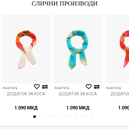
СЛИЧНИ ПРОИЗВОДИ
Порака
Анти спам заштита - пресметајте колку е 9 - 4 :
ИСПРАТИ
ДОДАТОК ЗА КОСА
ДОДАТОК ЗА КОСА
ДОДАТОК
1.090
МКД
1.090
МКД
1.09
1
2
3
4
5
6
7
8
9
10
11
12