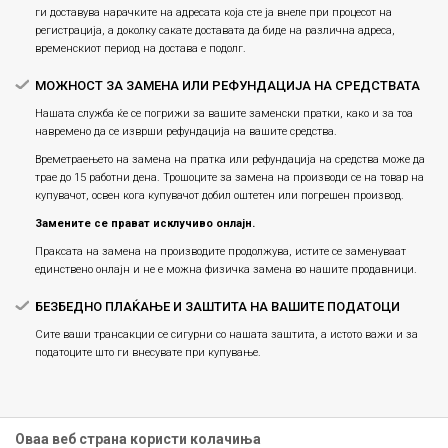
ги доставува нарачките на адресата која сте ја внеле при процесот на
регистрација, а доколку сакате доставата да биде на различна адреса,
временскиот период на достава е подолг.
МОЖНОСТ ЗА ЗАМЕНА ИЛИ РЕФУНДАЦИЈА НА СРЕДСТВАТА
Нашата служба ќе се погрижи за вашите заменски пратки, како и за тоа
навремено да се изврши рефундација на вашите средства.
Времетраењето на замена на пратка или рефундацијa на средства може да
трае до 15 работни дена. Трошоците за замена на производи се на товар на
купувачот, освен кога купувачот добил оштетен или погрешен производ.
Замените се прават исклучиво онлајн.
Праксата на замена на производите продолжува, истите се заменуваат
единствено онлајн и не е можна физичка замена во нашите продавници.
БЕЗБЕДНО ПЛАЌАЊЕ И ЗАШТИТА НА ВАШИТЕ ПОДАТОЦИ
Сите ваши трансакции се сигурни со нашата заштита, а истото важи и за
податоците што ги внесувате при купување.
Оваа веб страна користи колачиња