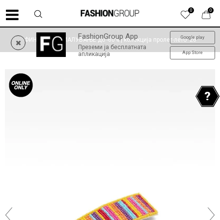
0
0
FashionGroup App
Google play
ФИНАЛНО НАМАЛУВАЊЕ до -60% | колекција пролет-лето '26
Преземи ја бесплатната
App Store
апликација