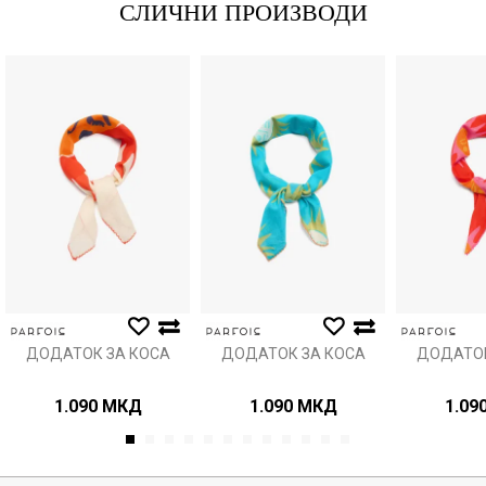
СЛИЧНИ ПРОИЗВОДИ
Порака
Анти спам заштита - пресметајте колку е 6 - 1 :
ИСПРАТИ
ДОДАТОК ЗА КОСА
ДОДАТОК ЗА КОСА
ДОДАТОК
1.090
МКД
1.090
МКД
1.09
1
2
3
4
5
6
7
8
9
10
11
12