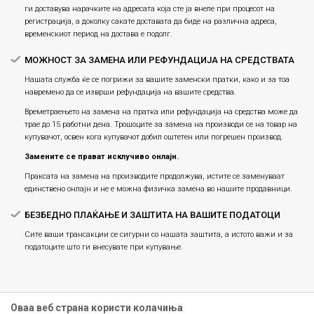
ги доставува нарачките на адресата која сте ја внеле при процесот на
регистрација, а доколку сакате доставата да биде на различна адреса,
временскиот период на достава е подолг.
МОЖНОСТ ЗА ЗАМЕНА ИЛИ РЕФУНДАЦИЈА НА СРЕДСТВАТА
Нашата служба ќе се погрижи за вашите заменски пратки, како и за тоа
навремено да се изврши рефундација на вашите средства.
Времетраењето на замена на пратка или рефундацијa на средства може да
трае до 15 работни дена. Трошоците за замена на производи се на товар на
купувачот, освен кога купувачот добил оштетен или погрешен производ.
Замените се прават исклучиво онлајн.
Праксата на замена на производите продолжува, истите се заменуваат
единствено онлајн и не е можна физичка замена во нашите продавници.
БЕЗБЕДНО ПЛАЌАЊЕ И ЗАШТИТА НА ВАШИТЕ ПОДАТОЦИ
Сите ваши трансакции се сигурни со нашата заштита, а истото важи и за
податоците што ги внесувате при купување.
Оваа веб страна користи колачиња