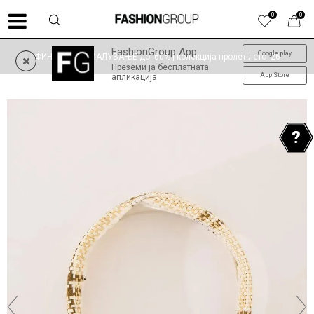
0
0
FashionGroup App
Google play
ФИНАЛНО НАМАЛУВАЊЕ до -60% | колекција пролет-лето '26
Преземи ја бесплатната
App Store
апликација