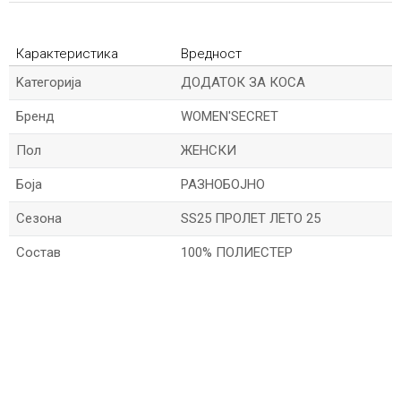
Карактеристика
Вредност
Kатегорија
ДОДАТОК ЗА КОСА
Бренд
WOMEN'SECRET
Пол
ЖЕНСКИ
Боја
РАЗНОБОЈНО
Сезона
SS25 ПРОЛЕТ ЛЕТО 25
Состав
100% ПОЛИЕСТЕР
*Величините се прикажани по шпански стандарди
*Име/Прекар
*Е-меил