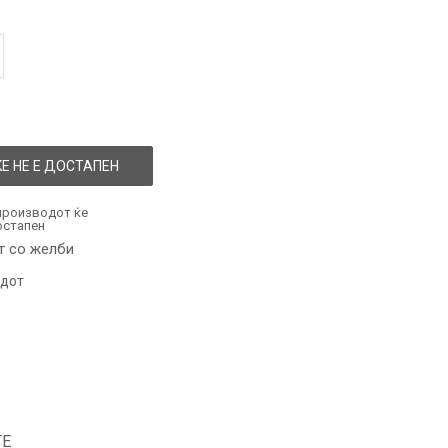
Е НЕ Е ДОСТАПЕН
производот ќе
остапен
т со желби
одот
ТЕ