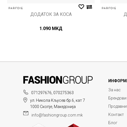
ДОДАТОК ЗА КОСА
Д
1.090
МКД
ИНФОРМ
За нас
071297676, 070275363
Брендови
ул. Никола Кљусев бр.6, кат 7
Продавни
1000 Скопје, Македонија
Контакт
info@fashiongroup.com.mk
Блог