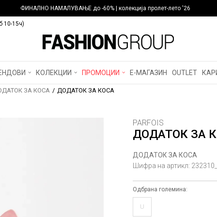
ФИНАЛНО НАМАЛУВАЊЕ до -60% | колекција пролет-лето '26
б 10-15ч)
ЕНДОВИ
КОЛЕКЦИИ
ПРОМОЦИИ
Е-МАГАЗИН
OUTLET
КАР
ОДАТОК ЗА КОСА
ДОДАТОК ЗА КОСА
PARFOIS
ДОДАТОК ЗА 
ДОДАТОК ЗА КОСА
Шифра на артикл:
232310
Одбрана големина:
U