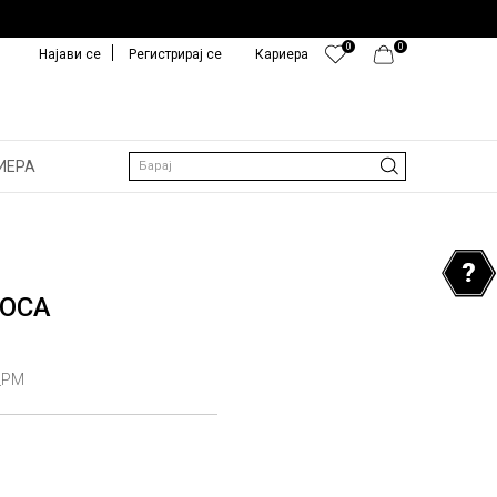
0
0
Најави се
Регистрирај се
Кариера
ИЕРА
Барај
КОСА
_PM