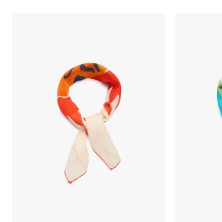
Порака
Анти спам заштита - пресметајте колку е 4 + 1 :
ИСПРАТИ