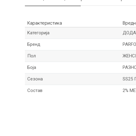
Карактеристика
Вредн
Kатегорија
ДОДА
Бренд
PARFO
Пол
ЖЕНС
Боја
РАЗН
Сезона
SS25 
Состав
2% М
*Име/Прекар