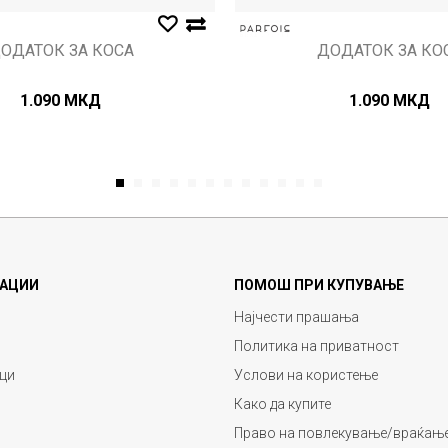
ОДАТОК ЗА КОСА
ДОДАТОК ЗА КО
1.090
МКД
1.090
МКД
1
2
3
4
5
6
7
8
9
10
11
12
АЦИИ
ПОМОШ ПРИ КУПУВАЊЕ
Најчести прашања
Политика на приватност
ци
Услови на користење
Како да купите
Право на повлекување/враќање