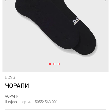
1
2
3
BOSS
ЧОРАПИ
ЧОРАПИ
Шифра на артикл:
50554563-001