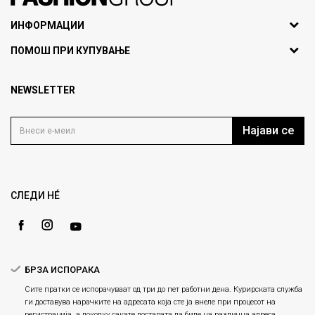
071297676, 070275363
ИНФОРМАЦИИ
ул. Никола Кљусев бр.6,
За нас
ПОМОШ ПРИ КУПУВАЊЕ
кат 7
Брендови
1000 Скопје, Македонија
Најчести прашања
Продавници
NEWSLETTER
Политика на приватност
info@fashiongroup.com.mk
Контакт
Услови на користење
Блог
Најави се
Како да купите
Кариера
Право на повлекување/враќање на производ
Loyalty
Рекламации
Gift Card
Замена и рефундација на производи
СЛЕДИ НÉ
Ценовник
Услови за испорака
Плаќање
БРЗА ИСПОРАКА
Сите пратки се испорачуваат од три до пет работни дена. Курирската служба
ги доставува нарачките на адресата која сте ја внеле при процесот на
регистрација, а доколку сакате доставата да биде на различна адреса,