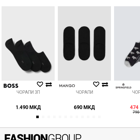
Порака
Анти спам заштита - пресметајте колку е 9 - 4 :
ИСПРАТИ
ЧОРАПИ 3П
ЧОРАПИ
ЧО
1.490
МКД
690
МКД
474
79
1
2
3
4
5
6
7
8
9
10
11
12