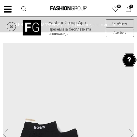
0
0
FashionGroup App
Google play
ФИНАЛНО НАМАЛУВАЊЕ до -60% | колекција пролет-лето '26
Преземи ја бесплатната
App Store
апликација