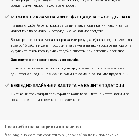
временскиот период на достава е подолг.
МОЖНОСТ ЗА ЗАМЕНА ИЛИ РЕФУНДАЦИЈА НА СРЕДСТВАТА
Нашата служба ќе се погрижи за вашите заменски пратки, како и за тоа
навремено да се изврши рефундација на вашите средства.
Времетраењето на замена на пратка или рефундацијa на средства може да
трае до 15 работни дена. Трошоците за замена на производи се на товар на
купувачот, освен кога купувачот добил оштетен или погрешен производ.
Замените се прават исклучиво онлајн.
Праксата на замена на производите продолжува, истите се заменуваат
единствено онлајн и не е можна физичка замена во нашите продавници.
БЕЗБЕДНО ПЛАЌАЊЕ И ЗАШТИТА НА ВАШИТЕ ПОДАТОЦИ
Сите ваши трансакции се сигурни со нашата заштита, а истото важи и за
податоците што ги внесувате при купување.
Оваа веб страна користи колачиња
fashiongroup.com.mk користи тнр. „cookies“ за да им помогне на