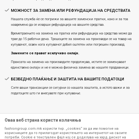
МОЖНОСТ ЗА ЗАМЕНА ИЛИ РЕФУНДАЦИЈА НА СРЕДСТВАТА
Нашата служба ќе се погрижи за вашите заменски пратки, како и за тоа
навремено да се изврши рефундација на вашите средства.
Времетраењето на замена на пратка или рефундацијa на средства може да
трае до 15 работни дена. Трошоците за замена на производи се на товар на
купувачот, освен кога купувачот добил оштетен или погрешен производ.
Замените се прават исклучиво онлајн.
Праксата на замена на производите продолжува, истите се заменуваат
единствено онлајн и не е можна физичка замена во нашите продавници.
БЕЗБЕДНО ПЛАЌАЊЕ И ЗАШТИТА НА ВАШИТЕ ПОДАТОЦИ
Сите ваши трансакции се сигурни со нашата заштита, а истото важи и за
податоците што ги внесувате при купување.
Оваа веб страна користи колачиња
fashiongroup.com.mk користи тнр. „cookies“ за да им помогне на
корисниците да го прилагодат користењето на интернетот на своите
потреби. Cookie е текстуален фајл кој се доделува на хард дискот на