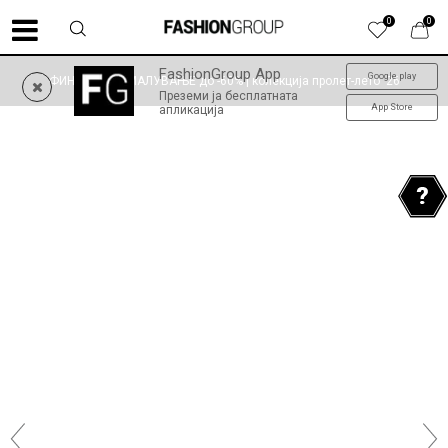
0
0
FashionGroup App
Google play
ФИНАЛНО НАМАЛУВАЊЕ до -60% | колекција пролет-лето '26
Преземи ја бесплатната
App Store
апликација