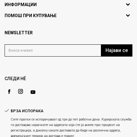
ИНФОРМАЦИИ
ул. Никола Кљусев бр.6,
За нас
ПОМОШ ПРИ КУПУВАЊЕ
кат 7
Брендови
1000 Скопје, Македонија
Најчести прашања
Продавници
NEWSLETTER
Политика на приватност
info@fashiongroup.com.mk
Контакт
Услови на користење
Блог
Најави се
Како да купите
Кариера
Право на повлекување/враќање на производ
Loyalty
Рекламации
Gift Card
Замена и рефундација на производи
СЛЕДИ НÉ
Ценовник
Услови за испорака
Плаќање
БРЗА ИСПОРАКА
Сите пратки се испорачуваат од три до пет работни дена. Курирската служба
ги доставува нарачките на адресата која сте ја внеле при процесот на
регистрација, а доколку сакате доставата да биде на различна адреса,
временскиот период на достава е подолг.