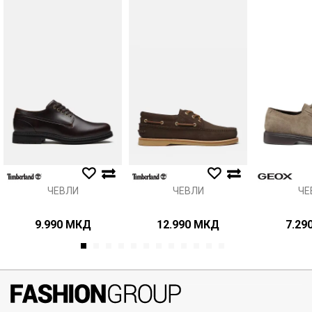
Порака
Анти спам заштита - пресметајте колку е 9 - 4 :
ИСПРАТИ
ЧЕВЛИ
ЧЕВЛИ
ЧЕ
9.990
МКД
12.990
МКД
7.29
1
2
3
4
5
6
7
8
9
10
11
12
071297676, 070275363