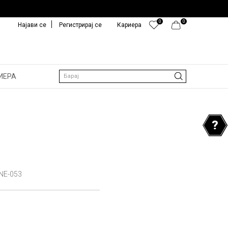
0
0
Најави се
Регистрирај се
Кариера
ИЕРА
Барај
NE-053