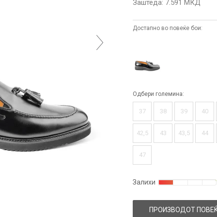
Заштеда:
7.591
МКД
Достапно во повеќе бои:
Одбери големина:
37
38
39
40
42,5
43
43,5
44
47
Залихи
ПРОИЗВОДОТ ПОВЕЌ