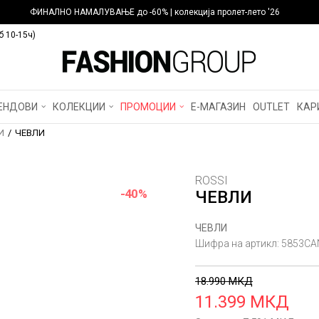
ФИНАЛНО НАМАЛУВАЊЕ до -60% | колекција пролет-лето '26
б 10-15ч)
ЕНДОВИ
КОЛЕКЦИИ
ПРОМОЦИИ
Е-МАГАЗИН
OUTLET
КАР
И
ЧЕВЛИ
ROSSI
-40
%
ЧЕВЛИ
ЧЕВЛИ
Шифра на артикл:
5853CA
18.990
МКД
11.399
МКД