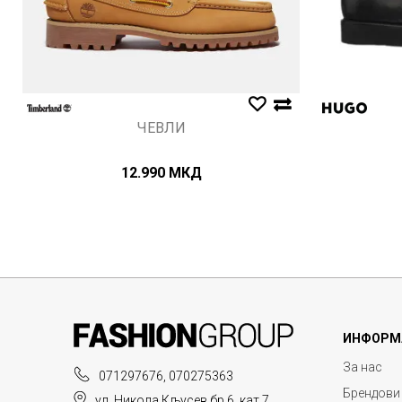
ЧЕВЛИ
12.990
МКД
ИНФОРМ
За нас
071297676, 070275363
Брендови
ул. Никола Кљусев бр.6, кат 7