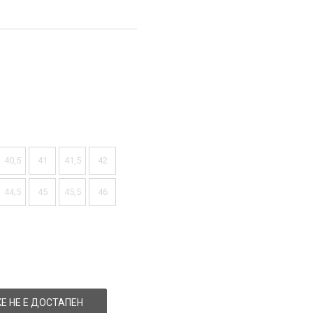
40,5
41
41,5
42
44,5
45
45,5
46
Е НЕ Е ДОСТАПЕН