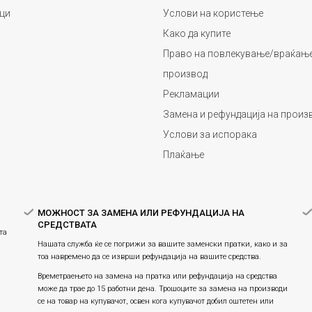
ци
Услови на користење
Како да купите
Право на повлекување/враќање
производ
Рекламации
Замена и рефундација на произ
Услови за испорака
Плаќање
МОЖНОСТ ЗА ЗАМЕНА ИЛИ РЕФУНДАЦИЈА НА
СРЕДСТВАТА
та
Нашата служба ќе се погрижи за вашите заменски пратки, како и за
тоа навремено да се изврши рефундација на вашите средства.
Времетраењето на замена на пратка или рефундацијa на средства
може да трае до 15 работни дена. Трошоците за замена на производи
се на товар на купувачот, освен кога купувачот добил оштетен или