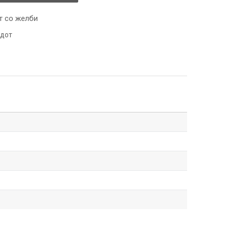
т со желби
одот