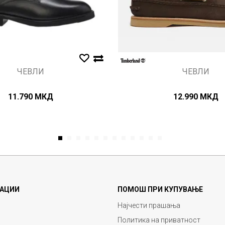
ЧЕВЛИ
ЧЕВЛИ
11.790
МКД
12.990
МКД
1
2
3
4
5
6
7
8
9
10
11
12
АЦИИ
ПОМОШ ПРИ КУПУВАЊЕ
Најчести прашања
Политика на приватност