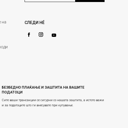
 на
СЛЕДИ НÉ
води
БЕЗБЕДНО ПЛАЌАЊЕ И ЗАШТИТА НА ВАШИТЕ
ПОДАТОЦИ
Сите ваши трансакции се сигурни со нашата заштита, а истото важи
и за податоците што ги внесувате при купување.