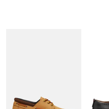
Порака
Анти спам заштита - пресметајте колку е 2 + 3 :
ИСПРАТИ