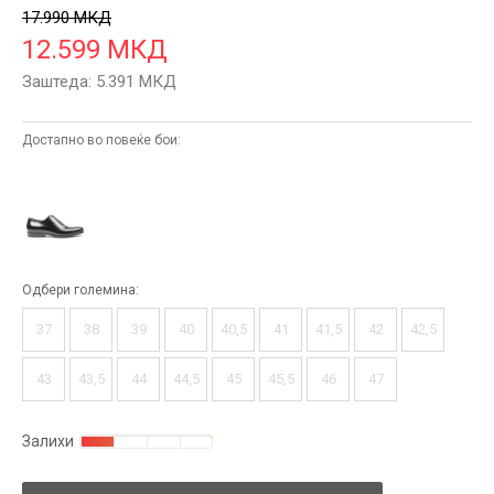
17.990
МКД
12.599
МКД
Заштеда:
5.391
МКД
Достапно во повеќе бои:
Одбери големина:
37
38
39
40
40,5
41
41,5
42
42,5
43
43,5
44
44,5
45
45,5
46
47
Залихи