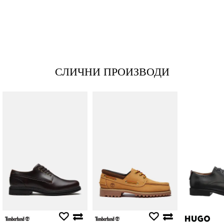
*Име/Прекар
*Е-меил
СЛИЧНИ ПРОИЗВОДИ
Порака
Анти спам заштита - пресметајте колку е 4 + 1 :
ИСПРАТИ