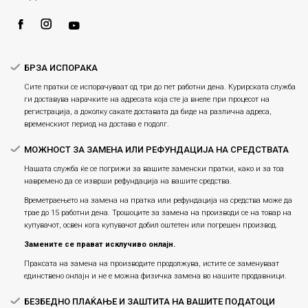
Ценовник
Услови за испорака
Плаќање
БРЗА ИСПОРАКА
Сите пратки се испорачуваат од три до пет работни дена. Курирската служба
ги доставува нарачките на адресата која сте ја внеле при процесот на
регистрација, а доколку сакате доставата да биде на различна адреса,
временскиот период на достава е подолг.
МОЖНОСТ ЗА ЗАМЕНА ИЛИ РЕФУНДАЦИЈА НА СРЕДСТВАТА
Нашата служба ќе се погрижи за вашите заменски пратки, како и за тоа
навремено да се изврши рефундација на вашите средства.
Времетраењето на замена на пратка или рефундацијa на средства може да
трае до 15 работни дена. Трошоците за замена на производи се на товар на
купувачот, освен кога купувачот добил оштетен или погрешен производ.
Замените се прават исклучиво онлајн.
Праксата на замена на производите продолжува, истите се заменуваат
единствено онлајн и не е можна физичка замена во нашите продавници.
БЕЗБЕДНО ПЛАЌАЊЕ И ЗАШТИТА НА ВАШИТЕ ПОДАТОЦИ