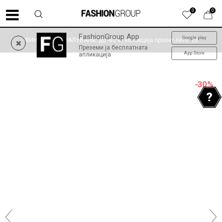
0
0
FashionGroup App
Google play
ФИНАЛНО НАМАЛУВАЊЕ до -60% | колекција пролет-лето '26
Преземи ја бесплатната
App Store
апликација
-30
%