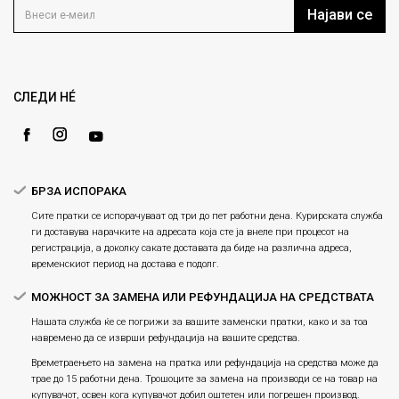
Блог
Најави се
Како да купите
Кариера
Право на повлекување/враќање на производ
Loyalty
Рекламации
Gift Card
Замена и рефундација на производи
СЛЕДИ НÉ
Ценовник
Услови за испорака
Плаќање
БРЗА ИСПОРАКА
Сите пратки се испорачуваат од три до пет работни дена. Курирската служба
ги доставува нарачките на адресата која сте ја внеле при процесот на
регистрација, а доколку сакате доставата да биде на различна адреса,
временскиот период на достава е подолг.
МОЖНОСТ ЗА ЗАМЕНА ИЛИ РЕФУНДАЦИЈА НА СРЕДСТВАТА
Нашата служба ќе се погрижи за вашите заменски пратки, како и за тоа
навремено да се изврши рефундација на вашите средства.
Времетраењето на замена на пратка или рефундацијa на средства може да
трае до 15 работни дена. Трошоците за замена на производи се на товар на
купувачот, освен кога купувачот добил оштетен или погрешен производ.