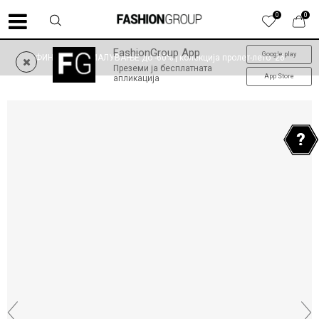
0
0
FashionGroup App
Google play
ФИНАЛНО НАМАЛУВАЊЕ до -60% | колекција пролет-лето '26
Преземи ја бесплатната
App Store
апликација