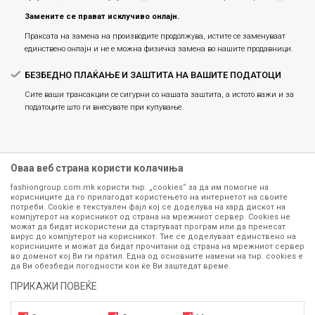
Замените се прават исклучиво онлајн.
Праксата на замена на производите продолжува, истите се заменуваат
единствено онлајн и не е можна физичка замена во нашите продавници.
БЕЗБЕДНО ПЛАЌАЊЕ И ЗАШТИТА НА ВАШИТЕ ПОДАТОЦИ
Сите ваши трансакции се сигурни со нашата заштита, а истото важи и за
податоците што ги внесувате при купување.
Оваа веб страна користи колачиња
fashiongroup.com.mk користи тнр. „cookies“ за да им помогне на
корисниците да го прилагодат користењето на интернетот на своите
потреби. Cookie е текстуален фајл кој се доделува на хард дискот на
компјутерот на корисникот од страна на мрежниот сервер. Cookies не
можат да бидат искористени да стартуваат програм или да пренесат
Сите информации околу производите кои се изложени на нашата
вирус до компјутерот на корисникот. Тие се доделуваат единствено на
корисниците и можат да бидат прочитани од страна на мрежниот сервер
онлајн продавница се стремиме да бидат конкретни, точни и прецизни,
во доменот кој Ви ги пратил. Една од основните намени на тнр. сookies е
меѓутоа не можеме да гарантираме дека се без ниту една грешка или
да Ви обезбеди погодности кои ќе Ви заштедат време.
пак дека сите производи во моментот се достапни на залиха.
Фотографиите се најверодостојниот приказ на производот. Доколку
ПРИКАЖИ ПОВЕЌЕ
дојде до потреба за замена на производ или рефундација, процедурата
може да трае до 15 работни дена. За повеќе информации,