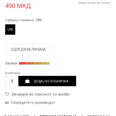
Извести ме за попуст
490
МКД
UNI
Одбрана големина:
UNI
ОДРЕДИ ВЕЛИЧИНА
Залихи
Количина:
ДОДАЈ ВО КОШНИЧКА
Зачувајте во списокот со желби
Споредете го производот