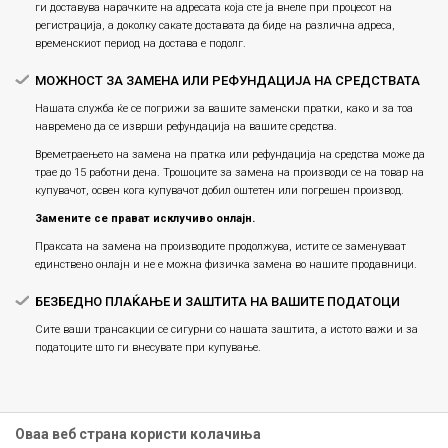
ги доставува нарачките на адресата која сте ја внеле при процесот на
регистрација, а доколку сакате доставата да биде на различна адреса,
временскиот период на достава е подолг.
МОЖНОСТ ЗА ЗАМЕНА ИЛИ РЕФУНДАЦИЈА НА СРЕДСТВАТА
Нашата служба ќе се погрижи за вашите заменски пратки, како и за тоа
навремено да се изврши рефундација на вашите средства.
Времетраењето на замена на пратка или рефундацијa на средства може да
трае до 15 работни дена. Трошоците за замена на производи се на товар на
купувачот, освен кога купувачот добил оштетен или погрешен производ.
Замените се прават исклучиво онлајн.
Праксата на замена на производите продолжува, истите се заменуваат
единствено онлајн и не е можна физичка замена во нашите продавници.
БЕЗБЕДНО ПЛАЌАЊЕ И ЗАШТИТА НА ВАШИТЕ ПОДАТОЦИ
Сите ваши трансакции се сигурни со нашата заштита, а истото важи и за
податоците што ги внесувате при купување.
Оваа веб страна користи колачиња