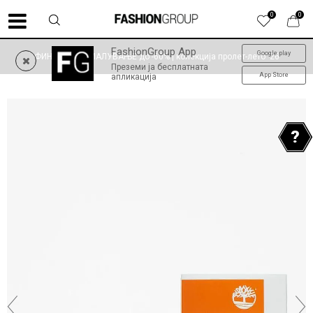
0
0
FashionGroup App
Google play
ФИНАЛНО НАМАЛУВАЊЕ до -60% | колекција пролет-лето '26
Преземи ја бесплатната
App Store
апликација