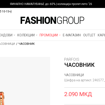
ФИНАЛНО НАМАЛУВАЊЕ до -60% | колекција пролет-лето '26
б 10-15ч)
ЕНДОВИ
КОЛЕКЦИИ
ПРОМОЦИИ
Е-МАГАЗИН
OUTLET
КАР
АСОВНИЦИ
ЧАСОВНИК
PARFOIS
ЧАСОВНИК
ЧАСОВНИЦИ
Шифра на артикл:
246577
2.090
МКД