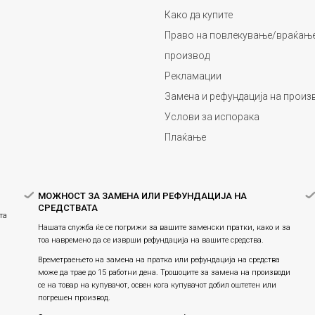
Како да купите
Право на повлекување/враќање
производ
Рекламации
Замена и рефундација на произ
Услови за испорака
Плаќање
МОЖНОСТ ЗА ЗАМЕНА ИЛИ РЕФУНДАЦИЈА НА
СРЕДСТВАТА
та
Нашата служба ќе се погрижи за вашите заменски пратки, како и за
тоа навремено да се изврши рефундација на вашите средства.
Времетраењето на замена на пратка или рефундацијa на средства
може да трае до 15 работни дена. Трошоците за замена на производи
се на товар на купувачот, освен кога купувачот добил оштетен или
погрешен производ.