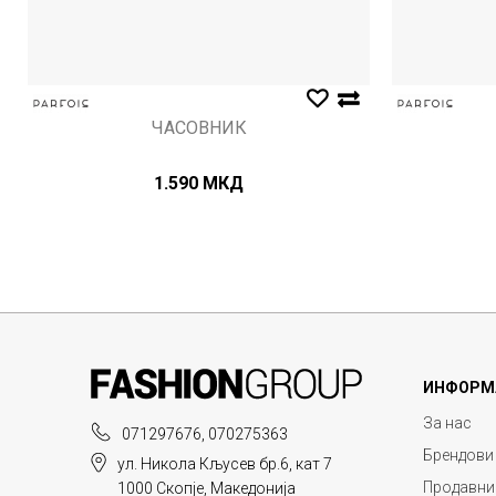
ЧАСОВНИК
1.590
МКД
ИНФОРМ
За нас
071297676, 070275363
Брендови
ул. Никола Кљусев бр.6, кат 7
Продавни
1000 Скопје, Македонија