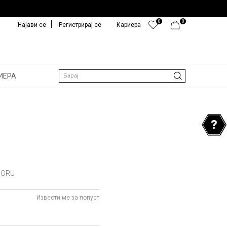
0
0
Најави се
Регистрирај се
Кариера
ИЕРА
Барај
_ORU
Извести ме за попуст