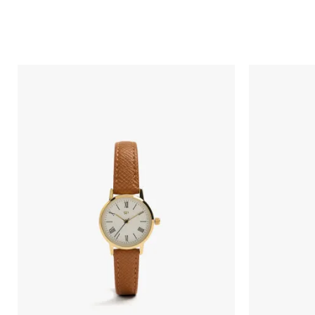
Порака
Анти спам заштита - пресметајте колку е 6 - 1 :
ИСПРАТИ