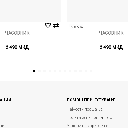
ЧАСОВНИК
ЧАСОВНИК
2.490
МКД
2.490
МКД
1
2
3
4
5
6
7
8
9
10
11
12
АЦИИ
ПОМОШ ПРИ КУПУВАЊЕ
Најчести прашања
Политика на приватност
ци
Услови на користење