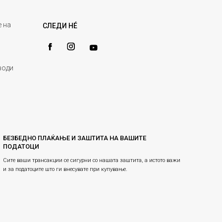
 на
СЛЕДИ НÉ
води
БЕЗБЕДНО ПЛАЌАЊЕ И ЗАШТИТА НА ВАШИТЕ
ПОДАТОЦИ
Сите ваши трансакции се сигурни со нашата заштита, а истото важи
и за податоците што ги внесувате при купување.