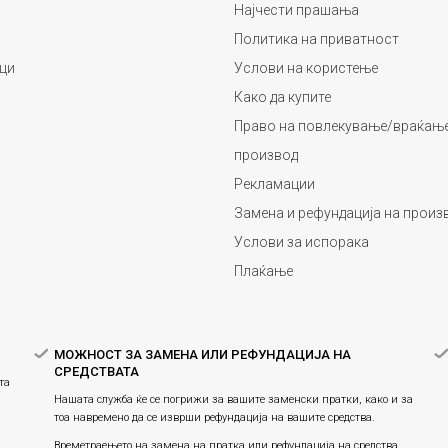
Најчести прашања
Политика на приватност
ци
Услови на користење
Како да купите
Право на повлекување/враќање
производ
Рекламации
Замена и рефундација на произ
Услови за испорака
Плаќање
МОЖНОСТ ЗА ЗАМЕНА ИЛИ РЕФУНДАЦИЈА НА
СРЕДСТВАТА
та
Нашата служба ќе се погрижи за вашите заменски пратки, како и за
тоа навремено да се изврши рефундација на вашите средства.
Времетраењето на замена на пратка или рефундацијa на средства