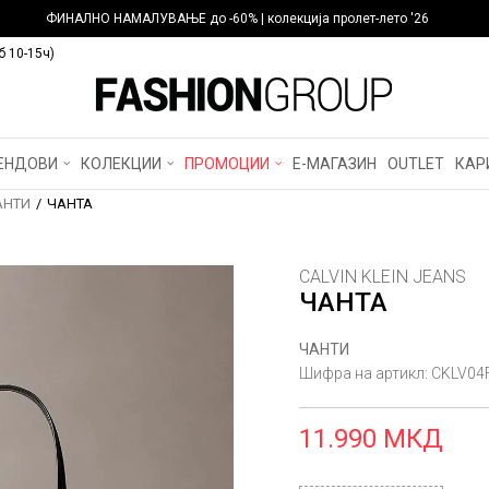
ФИНАЛНО НАМАЛУВАЊЕ до -60% | колекција пролет-лето '26
б 10-15ч)
ЕНДОВИ
КОЛЕКЦИИ
ПРОМОЦИИ
Е-МАГАЗИН
OUTLET
КАР
АНТИ
ЧАНТА
CALVIN KLEIN JEANS
ЧАНТА
ЧАНТИ
Шифра на артикл:
CKLV04
11.990
МКД