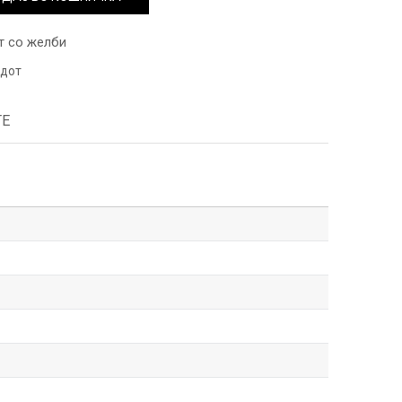
т со желби
одот
ТЕ