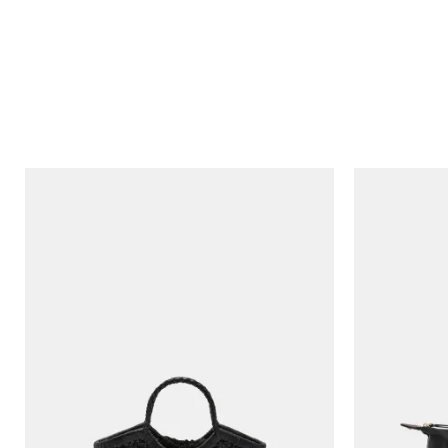
*Име/Прекар
Порака
Анти спам заштита - пресметајте колку е 4 + 1 :
ИСПРАТИ