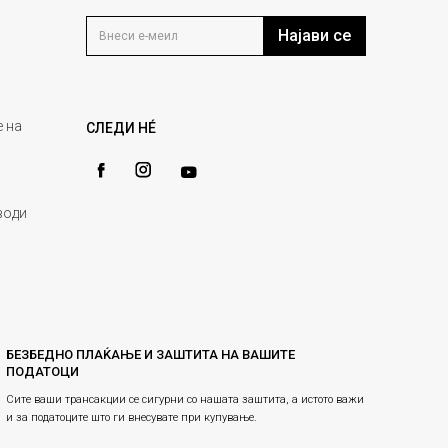
Најави се
 на
СЛЕДИ НÉ
води
БЕЗБЕДНО ПЛАЌАЊЕ И ЗАШТИТА НА ВАШИТЕ
ПОДАТОЦИ
Сите ваши трансакции се сигурни со нашата заштита, а истото важи
и за податоците што ги внесувате при купување.