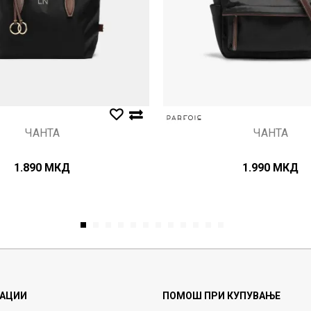
ЧАНТА
ЧАНТА
1.890
МКД
1.990
МКД
1
2
3
4
5
6
7
8
9
10
11
12
АЦИИ
ПОМОШ ПРИ КУПУВАЊЕ