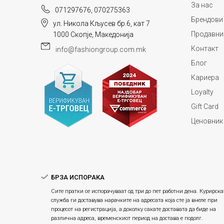
За нас
071297676, 070275363
Брендови
ул. Никола Кљусев бр.6, кат 7
Продавни
1000 Скопје, Македонија
Контакт
info@fashiongroup.com.mk
Блог
Кариера
Loyalty
Gift Card
Ценовник
БРЗА ИСПОРАКА
Сите пратки се испорачуваат од три до пет работни дена. Курирска
служба ги доставува нарачките на адресата која сте ја внеле при
процесот на регистрација, а доколку сакате доставата да биде на
различна адреса, временскиот период на достава е подолг.