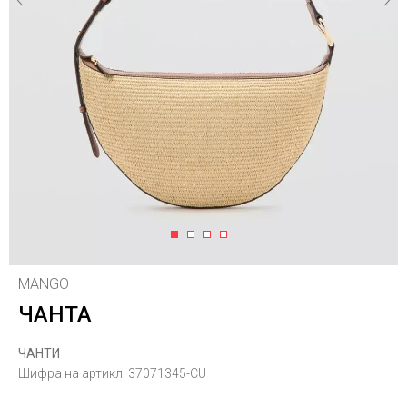
1
2
3
4
MANGO
ЧАНТА
ЧАНТИ
Шифра на артикл:
37071345-CU