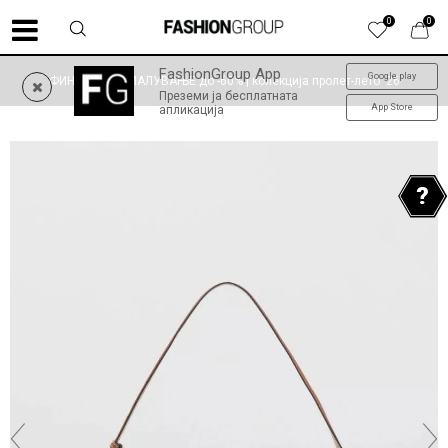
0
0
FashionGroup App
Google play
ФИНАЛНО НАМАЛУВАЊЕ до -60% | колекција пролет-лето '26
Преземи ја бесплатната
App Store
апликација