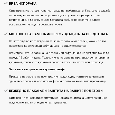
БРЗА ИСПОРАКА
Сите пратки се испорачуваат од три до пет работни дена. Курирската служба
ги доставува нарачките на адресата која сте ја внеле при процесот на
регистрација, а доколку сакате доставата да биде на различна адреса,
временскиот период на достава е подолг.
МОЖНОСТ ЗА ЗАМЕНА ИЛИ РЕФУНДАЦИЈА НА СРЕДСТВАТА
Нашата служба ќе се погрижи за вашите заменски пратки, како и за тоа
навремено да се изврши рефундација на вашите средства.
Времетраењето на замена на пратка или рефундацијa на средства може да
трае до 15 работни дена. Трошоците за замена на производи се на товар на
купувачот, освен кога купувачот добил оштетен или погрешен производ.
Замените се прават исклучиво онлајн.
Праксата на замена на производите продолжува, истите се заменуваат
единствено онлајн и не е можна физичка замена во нашите продавници.
БЕЗБЕДНО ПЛАЌАЊЕ И ЗАШТИТА НА ВАШИТЕ ПОДАТОЦИ
Сите ваши трансакции се сигурни со нашата заштита, а истото важи и за
податоците што ги внесувате при купување.