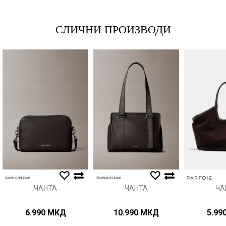
СЛИЧНИ ПРОИЗВОДИ
Порака
Анти спам заштита - пресметајте колку е 4 + 1 :
ИСПРАТИ
ЧАНТА
ЧАНТА
ЧА
6.990
МКД
10.990
МКД
5.99