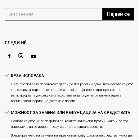
info@fashiongroup.com.mk
Контакт
Услови на користење
Блог
Најави се
Како да купите
Кариера
Право на повлекување/враќање на производ
Loyalty
Рекламации
Gift Card
Замена и рефундација на производи
СЛЕДИ НÉ
Ценовник
Услови за испорака
Плаќање
БРЗА ИСПОРАКА
Сите пратки се испорачуваат од три до пет работни дена. Курирската служба
ги доставува нарачките на адресата која сте ја внеле при процесот на
регистрација, а доколку сакате доставата да биде на различна адреса,
временскиот период на достава е подолг.
МОЖНОСТ ЗА ЗАМЕНА ИЛИ РЕФУНДАЦИЈА НА СРЕДСТВАТА
Нашата служба ќе се погрижи за вашите заменски пратки, како и за тоа
навремено да се изврши рефундација на вашите средства.
Времетраењето на замена на пратка или рефундацијa на средства може да