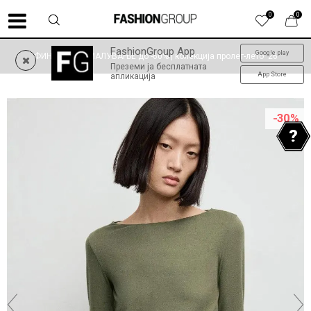
0
0
FashionGroup App
Google play
ФИНАЛНО НАМАЛУВАЊЕ до -60% | колекција пролет-лето '26
Преземи ја бесплатната
App Store
апликација
-30
%