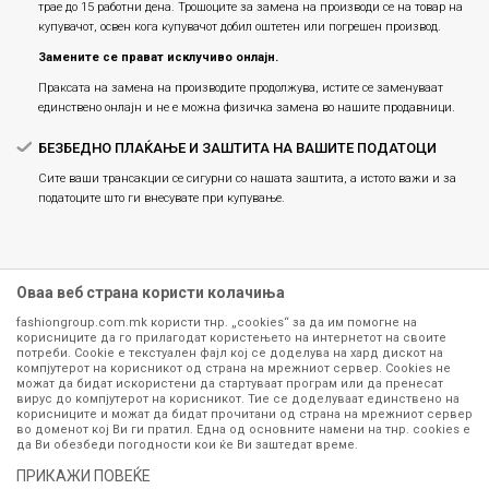
трае до 15 работни дена. Трошоците за замена на производи се на товар на
купувачот, освен кога купувачот добил оштетен или погрешен производ.
Замените се прават исклучиво онлајн.
Праксата на замена на производите продолжува, истите се заменуваат
единствено онлајн и не е можна физичка замена во нашите продавници.
БЕЗБЕДНО ПЛАЌАЊЕ И ЗАШТИТА НА ВАШИТЕ ПОДАТОЦИ
Сите ваши трансакции се сигурни со нашата заштита, а истото важи и за
податоците што ги внесувате при купување.
Оваа веб страна користи колачиња
fashiongroup.com.mk користи тнр. „cookies“ за да им помогне на
корисниците да го прилагодат користењето на интернетот на своите
потреби. Cookie е текстуален фајл кој се доделува на хард дискот на
компјутерот на корисникот од страна на мрежниот сервер. Cookies не
можат да бидат искористени да стартуваат програм или да пренесат
Сите информации околу производите кои се изложени на нашата
вирус до компјутерот на корисникот. Тие се доделуваат единствено на
корисниците и можат да бидат прочитани од страна на мрежниот сервер
онлајн продавница се стремиме да бидат конкретни, точни и прецизни,
во доменот кој Ви ги пратил. Една од основните намени на тнр. сookies е
меѓутоа не можеме да гарантираме дека се без ниту една грешка или
да Ви обезбеди погодности кои ќе Ви заштедат време.
пак дека сите производи во моментот се достапни на залиха.
Фотографиите се најверодостојниот приказ на производот. Доколку
ПРИКАЖИ ПОВЕЌЕ