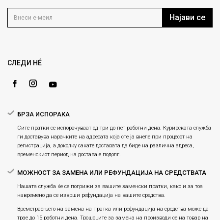
Контакт
Услови на користење
Блог
Најави се
Како да купите
Кариера
Право на повлекување/враќање на производ
Loyalty
Рекламации
Gift Card
Замена и рефундација на производи
СЛЕДИ НÉ
Ценовник
Услови за испорака
Плаќање
БРЗА ИСПОРАКА
Сите пратки се испорачуваат од три до пет работни дена. Курирската служба
ги доставува нарачките на адресата која сте ја внеле при процесот на
регистрација, а доколку сакате доставата да биде на различна адреса,
временскиот период на достава е подолг.
МОЖНОСТ ЗА ЗАМЕНА ИЛИ РЕФУНДАЦИЈА НА СРЕДСТВАТА
Нашата служба ќе се погрижи за вашите заменски пратки, како и за тоа
навремено да се изврши рефундација на вашите средства.
Времетраењето на замена на пратка или рефундацијa на средства може да
трае до 15 работни дена. Трошоците за замена на производи се на товар на