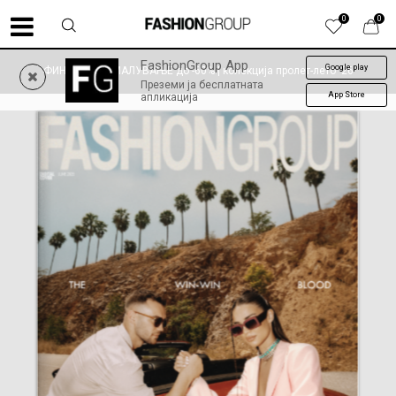
0
0
FashionGroup App
Google play
ФИНАЛНО НАМАЛУВАЊЕ до -60% | колекција пролет-лето '26
Преземи ја бесплатната
App Store
апликација