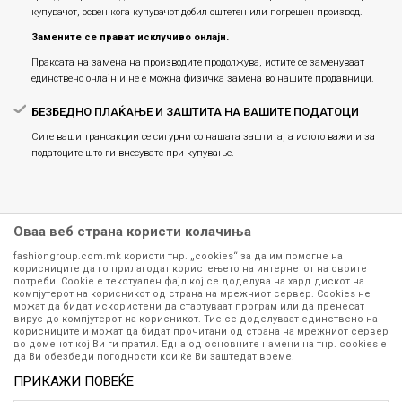
купувачот, освен кога купувачот добил оштетен или погрешен производ.
Замените се прават исклучиво онлајн.
Праксата на замена на производите продолжува, истите се заменуваат
единствено онлајн и не е можна физичка замена во нашите продавници.
БЕЗБЕДНО ПЛАЌАЊЕ И ЗАШТИТА НА ВАШИТЕ ПОДАТОЦИ
Сите ваши трансакции се сигурни со нашата заштита, а истото важи и за
податоците што ги внесувате при купување.
Оваа веб страна користи колачиња
fashiongroup.com.mk користи тнр. „cookies“ за да им помогне на
корисниците да го прилагодат користењето на интернетот на своите
потреби. Cookie е текстуален фајл кој се доделува на хард дискот на
компјутерот на корисникот од страна на мрежниот сервер. Cookies не
можат да бидат искористени да стартуваат програм или да пренесат
Сите информации околу производите кои се изложени на нашата
вирус до компјутерот на корисникот. Тие се доделуваат единствено на
корисниците и можат да бидат прочитани од страна на мрежниот сервер
онлајн продавница се стремиме да бидат конкретни, точни и прецизни,
во доменот кој Ви ги пратил. Една од основните намени на тнр. сookies е
меѓутоа не можеме да гарантираме дека се без ниту една грешка или
да Ви обезбеди погодности кои ќе Ви заштедат време.
пак дека сите производи во моментот се достапни на залиха.
Фотографиите се најверодостојниот приказ на производот. Доколку
ПРИКАЖИ ПОВЕЌЕ
дојде до потреба за замена на производ или рефундација, процедурата