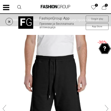
0
0
FashionGroup App
Google play
ФИНАЛНО НАМАЛУВАЊЕ до -60% | колекција пролет-лето '26
Преземи ја бесплатната
App Store
апликација
-30
%