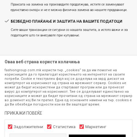
Праксата на замена на производите продолжува, истите се заменуваат
единствено онлајн и не е можна физичка замена во нашите продавници.
БЕЗБЕДНО ПЛАЌАЊЕ И ЗАШТИТА НА ВАШИТЕ ПОДАТОЦИ
Сите ваши трансакции се сигурни со нашата заштита, а истото важи и за
податоците што ги внесувате при купување.
Оваа веб страна користи колачиња
fashiongroup.com.mk користи тнр. „cookies“ за да им помогне на
корисниците да го прилагодат користењето на интернетот на своите
потреби. Cookie е текстуален фајл кој се доделува на хард дискот на
компјутерот на корисникот од страна на мрежниот сервер. Cookies не
можат да бидат искористени да стартуваат програм или да пренесат
Сите информации околу производите кои се изложени на нашата
вирус до компјутерот на корисникот. Тие се доделуваат единствено на
корисниците и можат да бидат прочитани од страна на мрежниот сервер
онлајн продавница се стремиме да бидат конкретни, точни и прецизни,
во доменот кој Ви ги пратил. Една од основните намени на тнр. сookies е
меѓутоа не можеме да гарантираме дека се без ниту една грешка или
да Ви обезбеди погодности кои ќе Ви заштедат време.
пак дека сите производи во моментот се достапни на залиха.
Фотографиите се најверодостојниот приказ на производот. Доколку
ПРИКАЖИ ПОВЕЌЕ
дојде до потреба за замена на производ или рефундација, процедурата
може да трае до 15 работни дена. За повеќе информации,
Задолжителни
Статистика
Маркетинг
контактирајте не на телефонскиот број 071 297 676, 070 275 363
од
понеделник до петок
(08-16ч) и сабота (10-15ч)