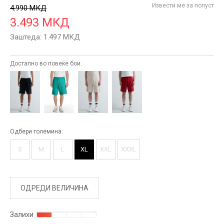
Извести ме за попуст
4.990
МКД
3.493
МКД
Заштеда:
1.497
МКД
Достапно во повеќе бои:
Одбери големина:
S
M
L
XL
XXL
XXXL
ОДРЕДИ ВЕЛИЧИНА
Залихи