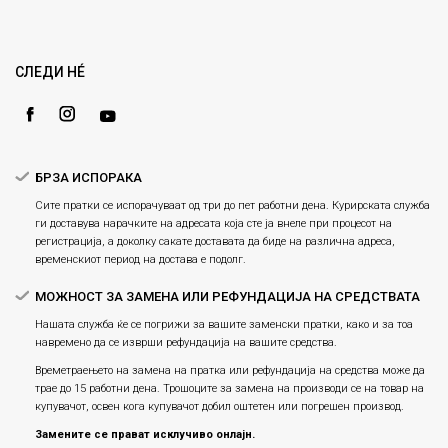
Кариера
Право на повлекување/враќање на производ
Loyalty
Рекламации
Gift Card
Замена и рефундација на производи
СЛЕДИ НÉ
Ценовник
Услови за испорака
Плаќање
БРЗА ИСПОРАКА
Сите пратки се испорачуваат од три до пет работни дена. Курирската служба
ги доставува нарачките на адресата која сте ја внеле при процесот на
регистрација, а доколку сакате доставата да биде на различна адреса,
временскиот период на достава е подолг.
МОЖНОСТ ЗА ЗАМЕНА ИЛИ РЕФУНДАЦИЈА НА СРЕДСТВАТА
Нашата служба ќе се погрижи за вашите заменски пратки, како и за тоа
навремено да се изврши рефундација на вашите средства.
Времетраењето на замена на пратка или рефундацијa на средства може да
трае до 15 работни дена. Трошоците за замена на производи се на товар на
купувачот, освен кога купувачот добил оштетен или погрешен производ.
Замените се прават исклучиво онлајн.