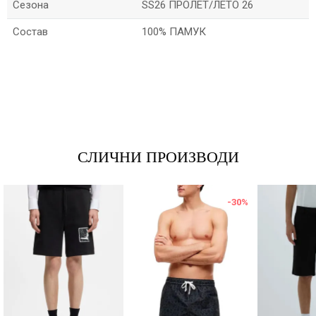
Сезона
SS26 ПРОЛЕТ/ЛЕТО 26
Состав
100% ПАМУК
*Име/Прекар
*Е-меил
СЛИЧНИ ПРОИЗВОДИ
Порака
-30
%
Анти спам заштита - пресметајте колку е 6 - 1 :