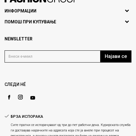
071297676, 070275363
ИНФОРМАЦИИ
ул. Никола Кљусев бр.6,
За нас
ПОМОШ ПРИ КУПУВАЊЕ
кат 7
Брендови
1000 Скопје, Македонија
Најчести прашања
Продавници
NEWSLETTER
Политика на приватност
info@fashiongroup.com.mk
Контакт
Услови на користење
Блог
Најави се
Како да купите
Кариера
Право на повлекување/враќање на производ
Loyalty
Рекламации
Gift Card
Замена и рефундација на производи
СЛЕДИ НÉ
Ценовник
Услови за испорака
Плаќање
БРЗА ИСПОРАКА
Сите пратки се испорачуваат од три до пет работни дена. Курирската служба
ги доставува нарачките на адресата која сте ја внеле при процесот на
регистрација, а доколку сакате доставата да биде на различна адреса,