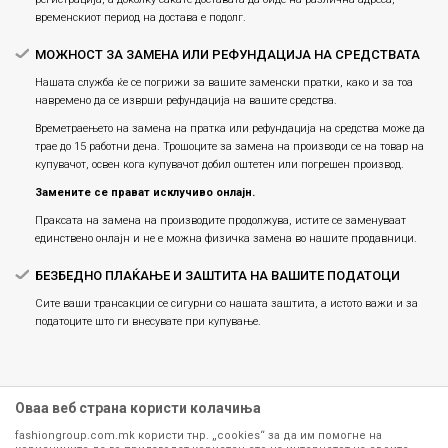
временскиот период на достава е подолг.
МОЖНОСТ ЗА ЗАМЕНА ИЛИ РЕФУНДАЦИЈА НА СРЕДСТВАТА
Нашата служба ќе се погрижи за вашите заменски пратки, како и за тоа
навремено да се изврши рефундација на вашите средства.
Времетраењето на замена на пратка или рефундацијa на средства може да
трае до 15 работни дена. Трошоците за замена на производи се на товар на
купувачот, освен кога купувачот добил оштетен или погрешен производ.
Замените се прават исклучиво онлајн.
Праксата на замена на производите продолжува, истите се заменуваат
единствено онлајн и не е можна физичка замена во нашите продавници.
БЕЗБЕДНО ПЛАЌАЊЕ И ЗАШТИТА НА ВАШИТЕ ПОДАТОЦИ
Сите ваши трансакции се сигурни со нашата заштита, а истото важи и за
податоците што ги внесувате при купување.
Оваа веб страна користи колачиња
fashiongroup.com.mk користи тнр. „cookies“ за да им помогне на