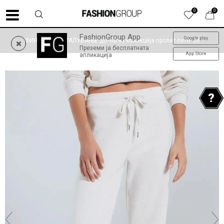
0
0
FashionGroup App
Google play
ФИНАЛНО НАМАЛУВАЊЕ до -60% | колекција пролет-лето '26
Преземи ја бесплатната
App Store
апликација